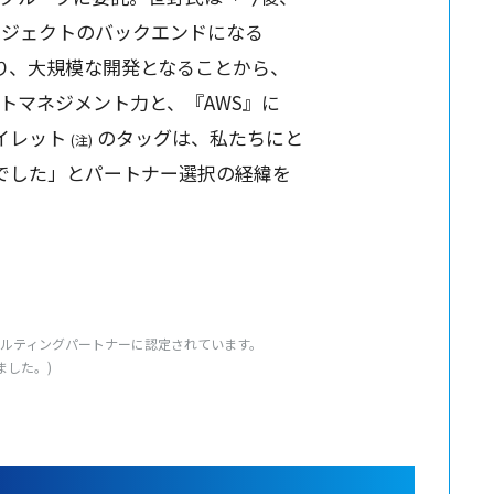
ロジェクト
の
バックエンド
になる
り、
大規模
な
開発
となることから、
トマネジメント
力と、『AWS』に
イレット
の
タッグ
は、私たちにと
(注)
でした」と
パートナー
選択
の
経緯
を
ルティングパートナー
に
認定
されています。
ました。)