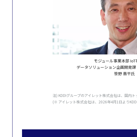
モジュール事業本部 Io
データソリューション企画開発課
笹野 晋平氏
注) KDDI
グループ
の
アイレット
株式会社
は、
国内
ト
(※
アイレット
株式会社
は、2026年4月1日よりKDDI Dig