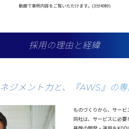
動画で事例内容をご覧いただけます。(3分49秒)
採用の理由と経緯
ネジメント力と、『AWS』の専
ものづくりから、
サービ
同社
は、
サービス
に
必要
基盤
の
開発
・
運用
をKDDI