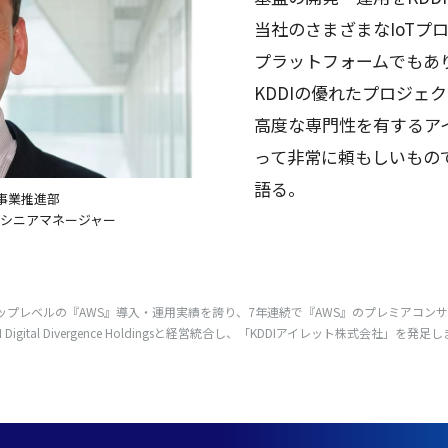
当社
のさまざまなIoT
プ
プラットフォーム
でもあ
KDDIの優れた
プロジェク
高度
な
専門性
を有する
ア
って
非常
に頼もしいもの
語る。
T事業推進部
 シニアマネージャー
ップレベル
の『AWS』
導入
・
運用実績
を誇り、7
年連続
で『AWS』の
プレミアコンサ
ital Divergence Holdingsと
経営統合
し、「KDDI
アイレット
株式会社
」を
発足
し