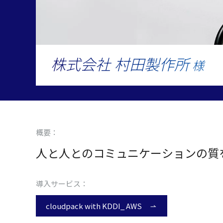
株式会社 村田製作所
様
概要：
人と人とのコミュニケーションの質を
導入サービス：
cloudpack with KDDI_ AWS