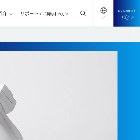
My KDDI Biz
サポート
紹介
＜ご契約中の方＞
ログイン