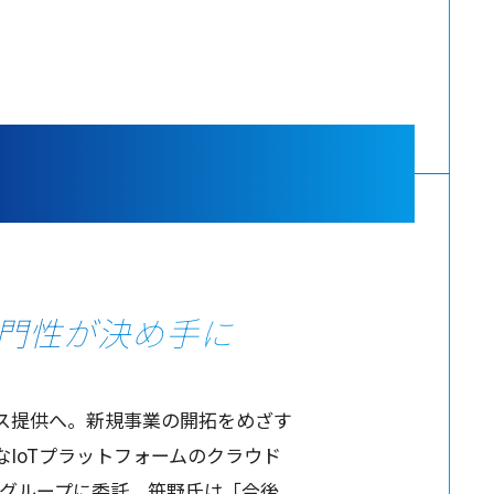
門性が決め手に
ス
提供
へ。
新規事業
の
開拓
をめざす
なIoT
プラットフォーム
の
クラウド
グループ
に
委託
。
笹野氏
は「
今後
、