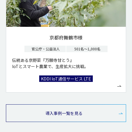
京都府舞鶴市様
官公庁・公益法人
501名～1,000名
伝統ある京野菜『万願寺甘とう』
IoTとスマート農業で、生産拡大に挑戦。
KDDI IoT通信サービス LTE
導入事例一覧を見る