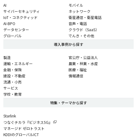
AI
モバイル
サイバーセキュリティ
ネットワーク
IoT・コネクティッド
衛星通信・衛星電話
AI-BPO
音声・電話
データセンター
クラウド（SaaS）
グローバル
でんき・その他
導入事例から探す
製造
官公庁・公益法人
運輸・エネルギー
農業・林業・水産
金融・保険
医療・福祉
建設・不動産
情報通信
流通・小売
サービス
学校・教育
特集・テーマから探す
Starlink
つなぐチカラ『ビジネス5G』
マネージド ゼロトラスト
KDDIのグローバルICT