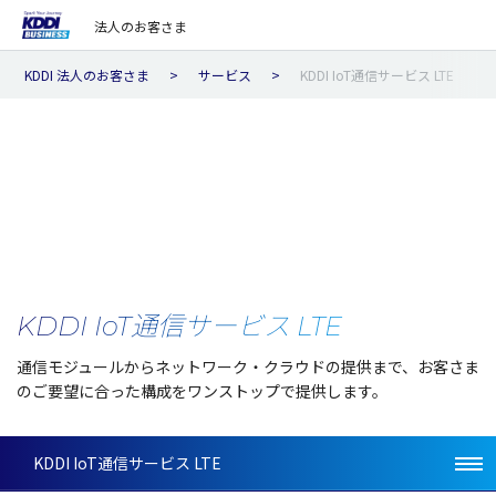
法人のお客さま
KDDI 法人のお客さま
サービス
KDDI IoT通信サービス LTE
KDDI IoT
通信サービス
LTE
通信
モジュール
から
ネットワーク・クラウド
の
提供
まで、お客さま
のご
要望
に合った
構成
を
ワンストップ
で
提供
します。
KDDI IoT通信サービス LTE