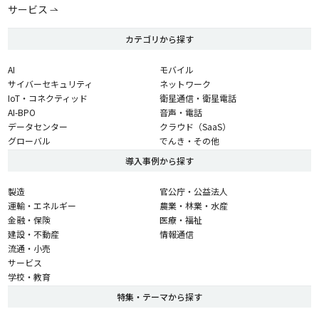
サービス
カテゴリから探す
AI
モバイル
サイバーセキュリティ
ネットワーク
IoT・コネクティッド
衛星通信・衛星電話
AI-BPO
音声・電話
データセンター
クラウド（SaaS）
グローバル
でんき・その他
導入事例から探す
製造
官公庁・公益法人
運輸・エネルギー
農業・林業・水産
金融・保険
医療・福祉
建設・不動産
情報通信
流通・小売
サービス
学校・教育
特集・テーマから探す