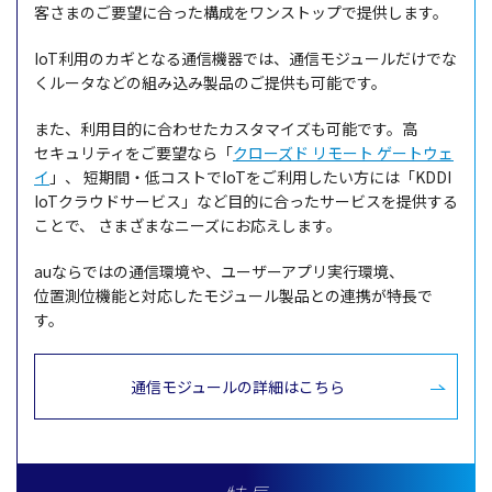
客さまのご
要望
に合った
構成
を
ワンストップ
で
提供
します。
IoT
利用
の
カギ
となる
通信機器
では、
通信
モジュール
だけでな
く
ルータ
などの組み込み
製品
のご
提供
も
可能
です。
また、
利用目的
に合わせた
カスタマイズ
も
可能
です。高
セキュリティ
をご
要望
なら「
クローズド リモート ゲートウェ
イ
」、
短期間
・低
コスト
でIoTをご
利用
したい方には「KDDI
IoTクラウドサービス」など
目的
に合った
サービス
を
提供
する
ことで、
さまざまな
ニーズ
にお応えします。
auならではの
通信環境
や、
ユーザーアプリ
実行環境
、
位置測位機能
と
対応
した
モジュール
製品
との
連携
が
特長
で
す。
通信モジュールの詳細はこちら