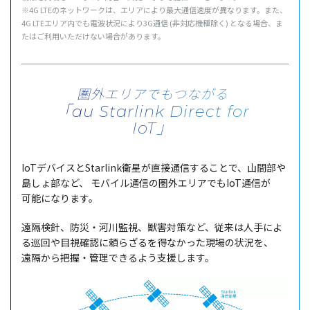
※4G LTEの
ネットワーク
は、
エリア
により
最大通信速度
が異なります。また、
4G LTE
エリア
内でも
電波状況
により3G
通信
(
非対応機種除
く) となる
場合
、ま
たはご
利用
いただけない
場合
があります。
圏外エリアでもつながる
「au Starlink Direct for
IoT」
IoT
デバイス
とStarlink
衛星
が
直接通信
することで、
山間部
や
島しょ部など、
モバイル
通信
の
圏外
エリア
でもIoT
通信
が
可能
になります。
遠隔検針
、
防災
・
河川監視
、
獣害対策
など、
従来
は
人手
によ
る
巡回
や
目視確認
に頼らざるを得なかった
現場
の
状況
を、
遠隔
から
把握
・
管理
できるよう
支援
します。