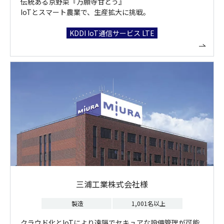
伝統ある京野菜『万願寺甘とう』
IoTとスマート農業で、生産拡大に挑戦。
KDDI IoT通信サービス LTE
三浦工業株式会社様
製造
1,001名以上
クラウド化とIoTにより遠隔でセキュアな設備管理が可能