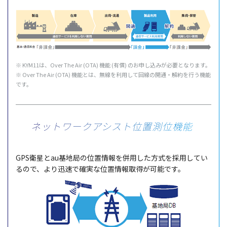
※ KYM11は、Over The Air (OTA)
機能
(
有償
) のお申し込みが
必要
となります。
※ Over The Air (OTA)
機能
とは、
無線
を
利用
して
回線
の
開通
・
解約
を行う
機能
です。
ネットワークアシスト
位置測位機能
GPS
衛星
とau
基地局
の
位置情報
を
併用
した
方式
を
採用
してい
るので、より
迅速
で
確実
な
位置情報取得
が
可能
です。