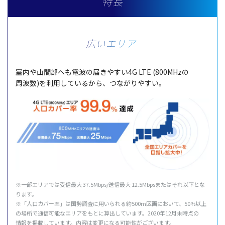
特長
広いエリア
室内
や
山間部
へも
電波
の届きやすい4G LTE (800MHzの
周波数
)を
利用
しているから、つながりやすい。
※
一部
エリア
では
受信最大
37.5Mbps/
送信最大
12.5Mbpsまたはそれ
以下
とな
ります。
※「
人口
カバー
率」は
国勢調査
に用いられる約500m
区画
において、50%
以上
の
場所
で
通信可能
な
エリア
をもとに
算出
しています。2020年12
月末時点
の
情報
を
掲載
しています。
内容
は
変更
になる
可能性
がございます。