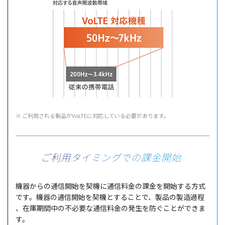
※ ご利用される製品がVoLTEに対応している必要があります。
ご利用タイミングでの
課金開始
機器
からの
通信開始
を
契機
に
通信料金
の
課金
を
開始
する
方式
です。
機器
の
通信開始
を
契機
とすることで、
製品
の
製造過程
、
在庫期間中
の
不必要
な
通信料金
の
発生
を防ぐことができま
す。