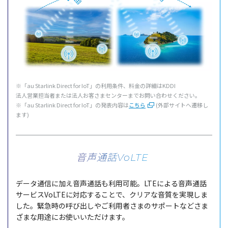
※「au Starlink Direct for IoT」の
利用条件
、
料金
の
詳細
はKDDI
法人営業担当者
または
法人
お客さま
センター
までお問い合わせください。
※「au Starlink Direct for IoT」の発表内容は
こちら
(外部サイトへ遷移し
ます)
音声通話VoLTE
データ
通信
に加え
音声通話
も
利用可能
。LTEによる
音声通話
サービス
VoLTEに
対応
することで、
クリア
な
音質
を
実現
しま
した。
緊急時
の呼び出しやご
利用者
さまの
サポート
などさま
ざまな
用途
にお使いいただけます。