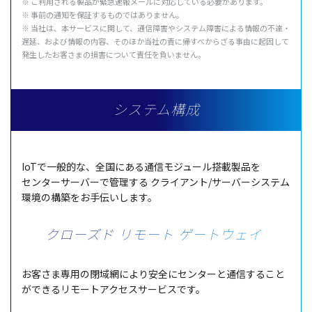
※ ご
利用
される
製品
が
緊急速報
メール
に
対応
している
必要
があります。
※
事前
の
通知
を
保証
するものではありません。
※
当社
は、本
サービス
に関して、
通信障害
や
システム
障害
による
情報
の
不達
・
遅延
、および
情報
の
内容
、そのほか
当社
の責に帰すべからざる
事由
に
起因
して
発生
したお客さまの
損害
について
責任
を負いません。
システム構成
IoTで
一般的
な、
全国
にある
通信
モジュール
搭載製品
を
センターサーバー
で
管理
する
クライアント
/
サーバーシステム
環境
の
構築
をお
手伝
いします。
クローズド リモート
ゲートウェイ
お客さま
専用
の
閉域網
により
安全
に
センター
と
通信
すること
ができる
リモートアクセスサービス
です。