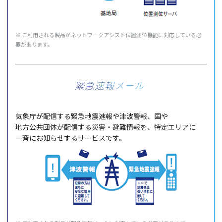
※ ご利用される製品がネットワークアシスト位置測位機能に対応している必
要があります。
緊急速報メール
気象庁
が
配信
する
緊急地震速報
や
津波警報
、国や
地方公共団体
が
配信
する
災害
・
避難情報
を、
特定
エリア
に
一斉
にお知らせする
サービス
です。