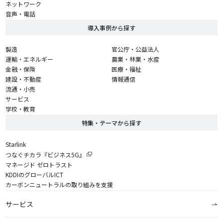
ネットワーク
音声・電話
導入事例から探す
製造
官公庁・公益法人
運輸・エネルギー
農業・林業・水産
金融・保険
医療・福祉
建設・不動産
情報通信
流通・小売
サービス
学校・教育
特集・テーマから探す
Starlink
つなぐチカラ『ビジネス5G』
マネージド ゼロトラスト
KDDIのグローバルICT
カーボンニュートラルの取り組みを支援
サービス