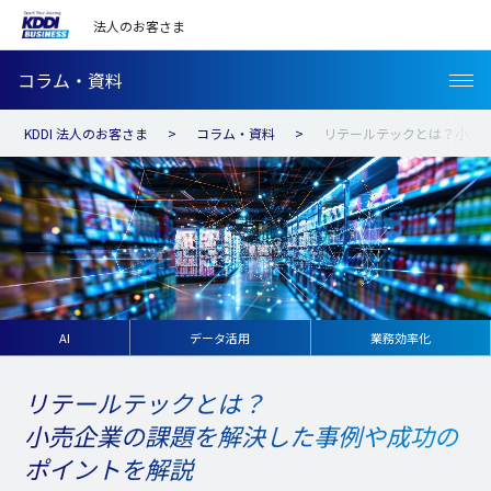
法人のお客さま
コラム・資料
KDDI 法人のお客さま
コラム・資料
リテールテックとは？小売
AI
データ活用
業務効率化
リテールテックとは？
小売企業の課題を解決した事例や成功の
ポイントを解説