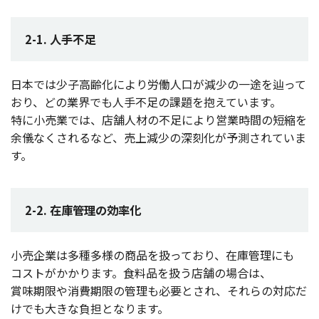
2-1. 人手不足
日本
では
少子高齢化
により
労働人口
が
減少
の
一途
を辿って
おり、どの
業界
でも
人手不足
の
課題
を抱えています。
特に
小売業
では、
店舗人材
の
不足
により
営業時間
の
短縮
を
余儀
なくされるなど、
売上減少
の
深刻化
が
予測
されていま
す。
2-2. 在庫管理の効率化
小売企業
は
多種多様
の
商品
を扱っており、
在庫管理
にも
コスト
がかかります。
食料品
を扱う
店舗
の
場合
は、
賞味期限
や
消費期限
の
管理
も
必要
とされ、それらの
対応
だ
けでも大きな
負担
となります。