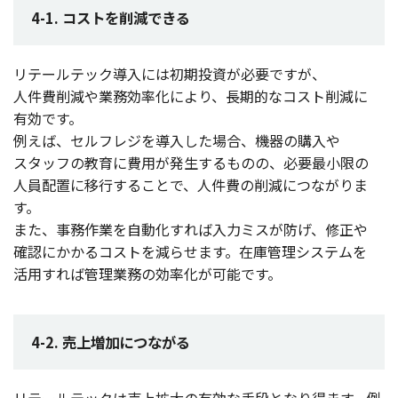
4-1. コストを削減できる
リテールテック
導入
には
初期投資
が
必要
ですが、
人件費削減
や
業務効率化
により、
長期的
な
コスト
削減
に
有効
です。
例えば、
セルフレジ
を
導入
した
場合
、
機器
の
購入
や
スタッフ
の
教育
に
費用
が
発生
するものの、
必要最小限
の
人員配置
に
移行
することで、
人件費
の
削減
につながりま
す。
また、
事務作業
を
自動化
すれば
入力
ミス
が防げ、
修正
や
確認
にかかる
コスト
を減らせます。
在庫管理
システム
を
活用
すれば
管理業務
の
効率化
が
可能
です。
4-2. 売上増加につながる
リテールテック
は
売上拡大
の
有効
な
手段
となり得ます。例