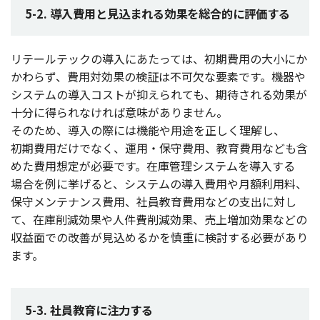
5-2. 導入費用と見込まれる効果を総合的に評価する
リテールテック
の
導入
にあたっては、
初期費用
の
大小
にか
かわらず、
費用対効果
の
検証
は
不可欠
な
要素
です。
機器
や
システム
の
導入
コスト
が抑えられても、
期待
される
効果
が
十分
に得られなければ
意味
がありません。
そのため、
導入
の際には
機能
や
用途
を正しく
理解
し、
初期費用
だけでなく、
運用
・
保守費用
、
教育費用
なども含
めた
費用想定
が
必要
です。
在庫管理
システム
を
導入
する
場合
を例に挙げると、
システム
の
導入費用
や
月額利用料
、
保守
メンテナンス
費用
、
社員教育費用
などの
支出
に対し
て、
在庫削減効果
や
人件費削減効果
、
売上増加効果
などの
収益面
での
改善
が
見込
めるかを
慎重
に
検討
する
必要
があり
ます。
5-3. 社員教育に注力する