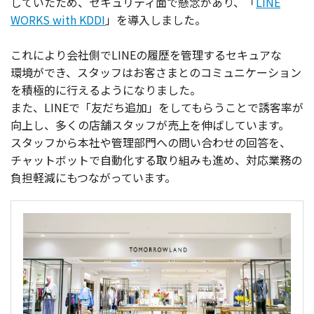
していたため、
セキュリティ
面で
懸念
があり、「
LINE
WORKS with KDDI
」を
導入
しました。
これにより
会社側
でLINEの
履歴
を
管理
する
セキュア
な
環境
ができ、
スタッフ
はお客さまとの
コミュニケーション
を
積極的
に行えるようになりました。
また、LINEで「友だち
追加
」をしてもらうことで
誘客率
が
向上
し、多くの
店舗
スタッフ
が
売上
を伸ばしています。
スタッフ
から
本社
や
管理部門
への問い合わせの
回答
を、
チャットボット
で
自動化
する取り組みも進め、
対応業務
の
負担軽減
にもつながっています。