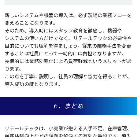
新しい
システム
や
機器
の
導入
は、必ず
現場
の
業務
フロー
を
変えることになります。
そのため、
導入時
には
スタッフ
教育
を
徹底
し、
機器
や
システム
の使い方だけでなく、
リテールテック
の
必要性
や
目的
についても
理解
を得ましょう。
従来
の
業務手法
を
変更
することは
社員
にとって
一時的
には
負担
となりますが、
長期的
には
業務効率化
による
負荷軽減
という
メリット
があ
ります。
この点を
丁寧
に
説明
し、
社員
の
理解
と
協力
を得ることが、
導入成功
の鍵となります。
6．まとめ
リテールテック
は、
小売業
が抱える
人手不足
、
在庫管理
、
顧客体験向上
などの
課題
を
解決
する
有効
な
手段
です。
導入