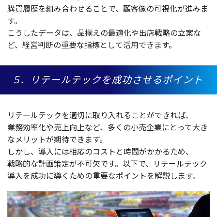
購買履歴
を組み合わせることで、
顧客像
の
可視化
が進みま
す。
こうした
データ
は、
品揃
えの
最適化
や
出店戦略
の
立案
な
ど、
経営判断
の
重要
な
指標
として
活用
できます。
5．リテールテックを成功させるポイント
リテールテック
を
適切
に取り入れることができれば、
業務効率化
や
売上向上
など、多くの
小売企業
にとって大き
な
メリット
が
期待
できます。
しかし、
導入
には
相応
の
コスト
と
時間
がかかるため、
戦略的
な
計画策定
が
不可欠
です。
以下
で、
リテールテック
導入
を
成功
に導くための
重要
な
ポイント
を
解説
します。