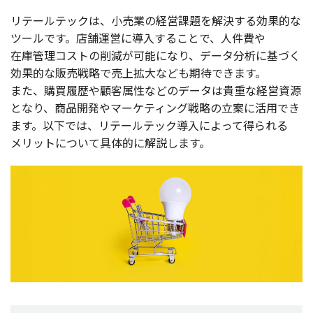
リテールテック
は、
小売業
の
経営課題
を
解決
する
効果的
な
ツール
です。
店舗運営
に
導入
することで、
人件費
や
在庫管理
コスト
の
削減
が
可能
になり、
データ
分析
に基づく
効果的
な
販売戦略
で
売上拡大
なども
期待
できます。
また、
購買履歴
や
顧客属性
などの
データ
は
貴重
な
経営資源
となり、
商品開発
や
マーケティング
戦略
の
立案
に
活用
でき
ます。
以下
では、
リテールテック
導入
によって得られる
メリット
について
具体的
に
解説
します。