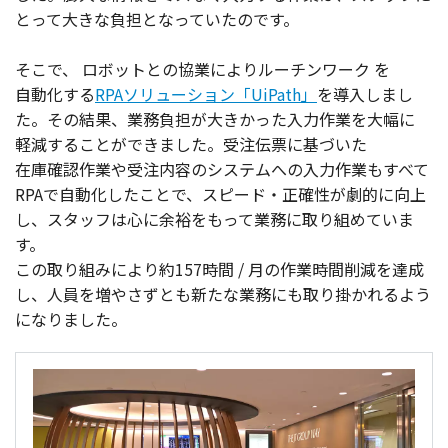
とって大きな
負担
となっていたのです。
そこで、
ロボット
との
協業
により
ルーチンワーク
を
自動化
する
RPAソリューション「UiPath」
を
導入
しまし
た。その
結果
、
業務負担
が大きかった
入力作業
を
大幅
に
軽減
することができました。
受注伝票
に基づいた
在庫確認作業
や
受注内容
の
システム
への
入力作業
もすべて
RPAで
自動化
したことで、
スピード・
正確性
が
劇的
に
向上
し、
スタッフ
は心に
余裕
をもって
業務
に取り組めていま
す。
この取り組みにより約157
時間
/ 月の
作業時間削減
を
達成
し、
人員
を増やさずとも新たな
業務
にも取り掛かれるよう
になりました。