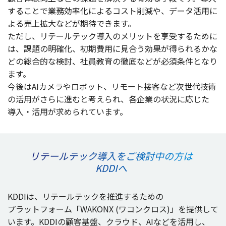
することで
業務効率化
による
コスト
削減
や、
データ
活用
に
よる
売上拡大
などが
期待
できます。
ただし、
リテールテック
導入
の
メリット
を
享受
するために
は、
課題
の
明確化
、
初期費用
に
見合
う
効果
が得られるかな
どの
総合的
な
検討
、
社員教育
の
徹底
などが
必須条件
となり
ます。
今後
はAI
カメラ
や
ロボット
、
リモート
接客
など
次世代技術
の
活用
がさらに進むと考えられ、
各企業
の
状況
に応じた
導入
・
活用
が求められています。
リテールテック導入をご検討中の方は
KDDIへ
KDDIは、
リテールテック
を
推進
するための
プラットフォーム
「WAKONX (
ワコンクロス
)」を
提供
して
います。KDDIの
顧客基盤
、
クラウド
、AIなどを
活用
し、