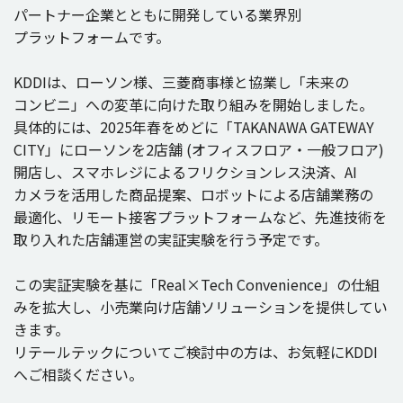
パートナー
企業
とともに
開発
している
業界別
プラットフォーム
です。
KDDIは、
ローソン
様、
三菱商事様
と
協業
し「
未来
の
コンビニ
」への
変革
に向けた取り組みを
開始
しました。
具体的
には、2025
年春
をめどに「TAKANAWA GATEWAY
CITY」に
ローソン
を2
店舗
(
オフィスフロア・
一般
フロア
)
開店
し、
スマホレジ
による
フリクションレス
決済
、AI
カメラ
を
活用
した
商品提案
、
ロボット
による
店舗業務
の
最適化
、
リモート
接客
プラットフォーム
など、
先進技術
を
取り入れた
店舗運営
の
実証実験
を行う
予定
です。
この
実証実験
を基に「Real×Tech Convenience」の
仕組
みを
拡大
し、
小売業向
け
店舗
ソリューション
を
提供
してい
きます。
リテールテック
についてご
検討中
の方は、お
気軽
にKDDI
へご
相談
ください。