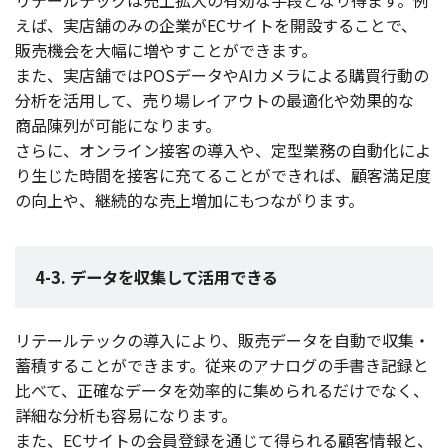
えば、
実店舗
のみの
企業
がEC
サイト
を
開設
することで、
販売機会
を
大幅
に増やすことができます。
また、
実店舗
ではPOS
データ
やAI
カメラ
による
購買行動
の
分析
を
活用
して、売り場
レイアウト
の
最適化
や
効果的
な
商品陳列
が
可能
になります。
さらに、
オンライン
接客
の
導入
や、
定型業務
の
自動化
によ
り生じた
時間
を
接客
に充てることができれば、
顧客満足度
の
向上
や、
継続的
な
売上増加
にもつながります。
4-3. データを収集して活用できる
リテールテック
の
導入
により、
販売
データ
を
自動
で
収集
・
蓄積
することができます。
従来
の
アナログ
の
手書
き
記録
と
比べて、
正確
な
データ
を
効率的
に集められるだけでなく、
詳細
な
分析
も
容易
になります。
また、EC
サイト
の
会員登録
を通じて得られる
顧客情報
と、