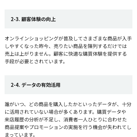
2-3. 顧客体験の向上
オンラインショッピング
が
普及
してさまざまな
商品
が
入手
しやすくなった
昨今
、売りたい
商品
を
陳列
するだけでは
売上
は上がりません。
顧客
に
快適
な
購買体験
を
提供
する
手段
が
必要
とされています。
2-4. データの有効活用
誰がいつ、どの
商品
を
購入
したかといった
データ
が、
十分
に
活用
されていない
場合
が多くあります。
購買
データ
や
来店履歴
の
分析
が
不足
し、
消費者一人
ひとりに合わせた
商品提案
や
プロモーション
の
実施
を行う
機会
が失われてし
まっています。