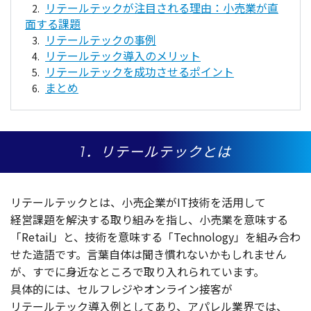
リテールテックが注目される理由：小売業が直
面する課題
リテールテックの事例
リテールテック導入のメリット
リテールテックを成功させるポイント
まとめ
1．リテールテックとは
リテールテック
とは、
小売企業
がIT
技術
を
活用
して
経営課題
を
解決
する取り組みを指し、
小売業
を
意味
する
「Retail」と、
技術
を
意味
する「Technology」を組み合わ
せた
造語
です。
言葉自体
は聞き慣れないかもしれません
が、すでに
身近
なところで取り入れられています。
具体的
には、
セルフレジ
や
オンライン
接客
が
リテールテック
導入例
としてあり、
アパレル
業界
では、