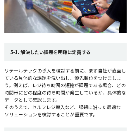
5-1. 解決したい課題を明確に定義する
リテールテック
の
導入
を
検討
する前に、まず
自社
が
直面
し
ている
具体的
な
課題
を洗い出し、
優先順位
をつけましょ
う。例えば、
レジ
待ち
時間
の
短縮
が
課題
である
場合
、どの
時間帯
にどの
程度
の待ち
時間
が
発生
しているか、
具体的
な
データ
として
確認
します。
そのうえで、
セルフレジ
導入
など、
課題
に沿った
最適
な
ソリューション
を
検討
することが
重要
です。