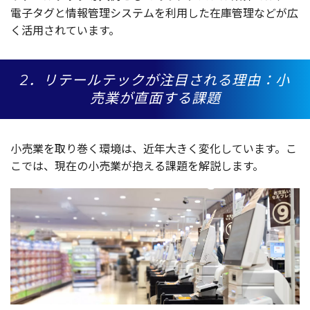
電子
タグ
と
情報管理
システム
を
利用
した
在庫管理
などが広
く
活用
されています。
2．リテールテックが注目される理由：小
売業が直面する課題
小売業
を取り巻く
環境
は、
近年大
きく
変化
しています。こ
こでは、
現在
の
小売業
が抱える
課題
を
解説
します。