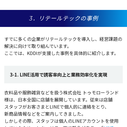
3．リテールテックの事例
すでに多くの
企業
が
リテールテック
を
導入
し、
経営課題
の
解決
に向けて取り組んでいます。
ここでは、KDDIが
支援
した
事例
を
具体的
に
紹介
します。
3-1. LINE活用で誘客率向上と業務効率化を実現
衣料品
や
服飾雑貨
などを扱う
株式会社
トゥモローランド
様は、
日本全国
に
店舗
を
展開
しています。
従来
は
店舗
スタッフ
がお客さまとLINEで
個人的
に
連絡
をとり、
新商品情報
などをご
案内
してきました。
しかしその際、
スタッフ
は
個人
のLINE
アカウント
を
使用