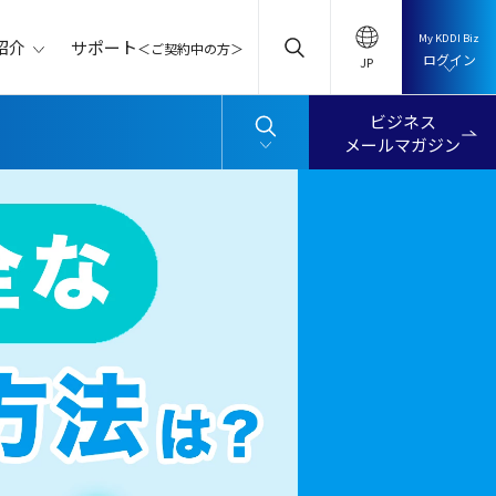
My KDDI Biz
サポート
紹介
＜ご契約中の方＞
ログイン
ビジネス
メールマガジン