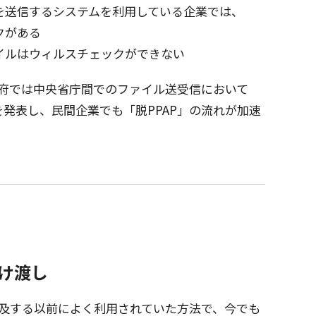
を
送信
する
システム
を
利用
している
企業
では、
ク
がある
イル
は
ウィルスチェック
ができない
府
では
中央省庁間
での
ファイル
送受信
において
を
発表
し、
民間企業
でも「脱PPAP」の流れが
加速
受け渡し
及
する
以前
によく
利用
されていた
方法
で、今でも