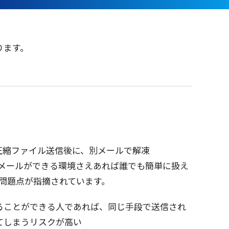
ります。
圧縮
ファイル
送信後
に、別
メール
で
解凍
メール
ができる
環境
さえあれば誰でも
簡単
に扱え
問題点
が
指摘
されています。
ることができる人であれば、同じ
手段
で
送信
され
てしまう
リスク
が高い