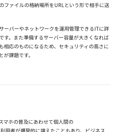
の
ファイル
の
格納場所
をURLという形で
相手
に送
サーバー
や
ネットワーク
を
運用管理
できるITに詳
です。また
準備
する
サーバー
容量
が大きくなれば
も
相応
のものになるため、
セキュリティ
の高さに
とが
課題
です。
スマホ
の
普及
にあわせて
個人間
の
の
利用者
が
爆発的
に増えたこともあり、
ビジネス