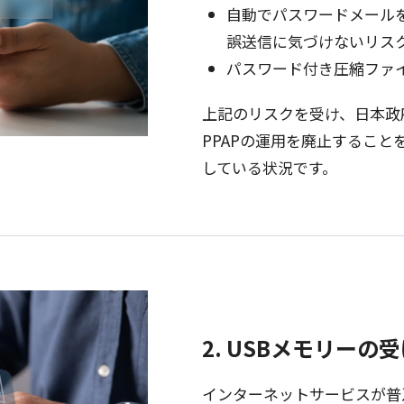
自動
で
パスワードメール
誤送信
に気づけない
リス
パスワード
付き
圧縮
ファ
上記
の
リスク
を受け、
日本政
PPAPの
運用
を
廃止
すること
している
状況
です。
2. USBメモリーの
インターネットサービス
が
普