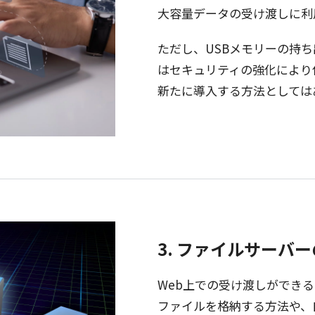
大容量
データ
の受け渡しに
利
ただし、USB
メモリー
の持ち
は
セキュリティ
の
強化
により
新たに
導入
する
方法
としては
3. ファイルサーバ
Web上での受け渡しができ
ファイル
を
格納
する
方法
や、