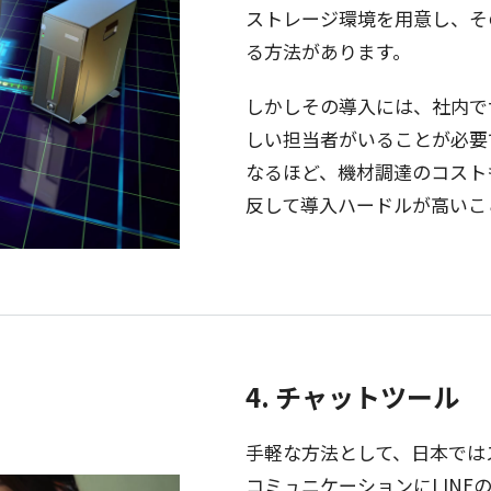
ストレージ
環境
を
用意
し、そ
る
方法
があります。
しかしその
導入
には、
社内
で
しい
担当者
がいることが
必要
なるほど、
機材調達
の
コスト
反して
導入
ハードル
が高いこ
4. チャットツール
手軽
な
方法
として、
日本
では
コミュニケーション
にLINE