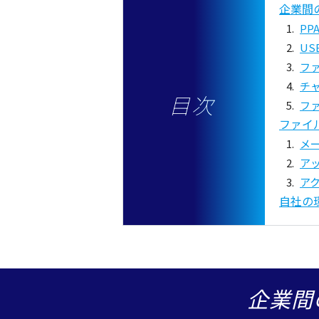
企業間
PP
U
フ
チ
目次
フ
ファイ
メ
ア
ア
自社の
企業間