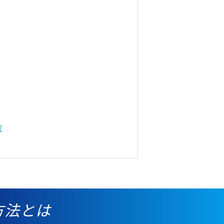
実
方法とは