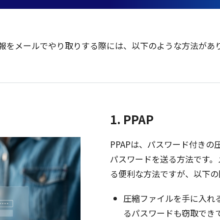
報をメールでやり取りする際には、以下のような方法があ
1. PPAP
PPAPは、
パスワード
付きの
パスワード
を送る
方法
です。
る
便利
な
方法
ですが、
以下
の
圧縮
ファイル
を手に入れ
る
パスワード
も
窃取
でき