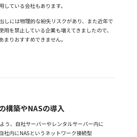
用
している
会社
もあります。
出しには
物理的
な
紛失
リスク
があり、また
近年
で
使用
を
禁止
している
企業
も増えてきましたので、
あまりおすすめできません。
ーの構築やNASの導入
るよう、
自社
サーバー
や
レンタルサーバー
内に
自社内
にNASという
ネットワーク
接続型