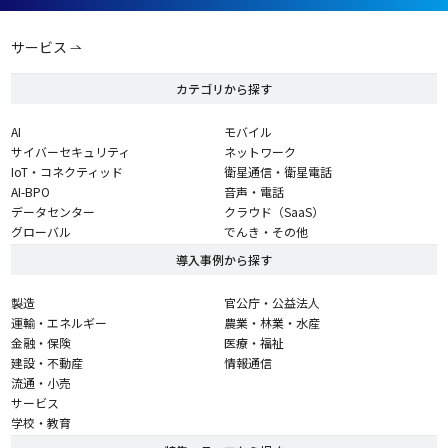
サービス
カテゴリから探す
AI
モバイル
サイバーセキュリティ
ネットワーク
IoT・コネクティッド
衛星通信・衛星電話
AI-BPO
音声・電話
データセンター
クラウド（SaaS）
グローバル
でんき・その他
導入事例から探す
製造
官公庁・公益法人
運輸・エネルギー
農業・林業・水産
金融・保険
医療・福祉
建設・不動産
情報通信
流通・小売
サービス
学校・教育