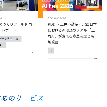
24
2026/05/26
ものづくりワールド 東
KDDI・三井不動産・JR西日本
トレポート
におけるAI浸透のリアル ――「上
司AI」が変える意思決定と現
データ活用
IoT
場業務
ター
AI
すめのサービス