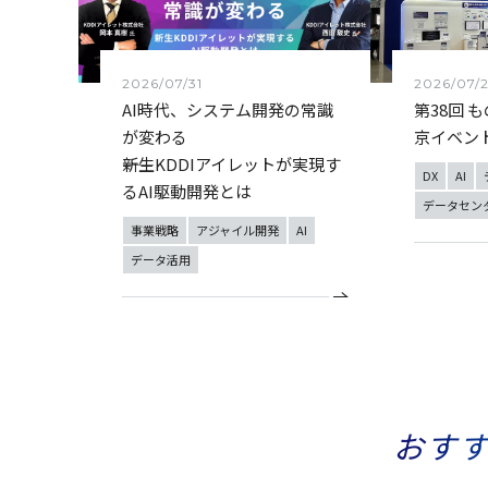
2026/07/31
2026/07/
AI時代、システム開発の常識
第38回 
が変わる
京イベン
――新生KDDIアイレットが実現す
DX
AI
るAI駆動開発とは
データセン
事業戦略
アジャイル開発
AI
データ活用
おす