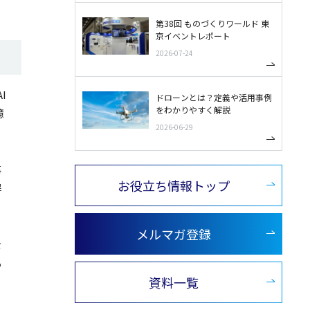
第38回 ものづくりワールド 東
京イベントレポート
2026-07-24
I
ドローンとは？定義や活用事例
をわかりやすく解説
億
2026-06-29
事
お役立ち情報トップ
解
メルマガ登録
を
も
資料一覧