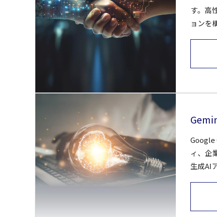
す。高
ョンを
Gemi
Goog
ィ、企
生成A