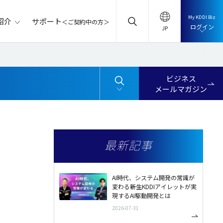
My KDDI Biz
サポート
紹介
＜ご契約中の方＞
ログイン
ビジネス
メールマガジン
最新記事
AI時代、システム開発の常識が
変わる――新生KDDIアイレットが実
現するAI駆動開発とは
2026-07-31