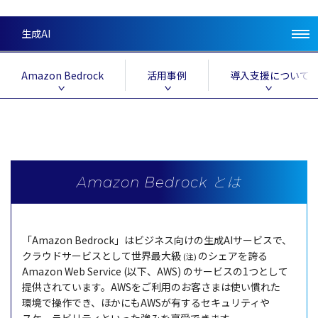
生成AI
Amazon Bedrock
活用事例
導入支援について
Amazon Bedrock とは
「Amazon Bedrock」は
ビジネス
向けの
生成
AI
サービス
で、
クラウドサービス
として
世界最大級
の
シェア
を誇る
(注)
Amazon Web Service (
以下
、AWS) の
サービス
の1つとして
提供
されています。AWSをご
利用
のお客さまは使い慣れた
環境
で
操作
でき、ほかにもAWSが有する
セキュリティ
や