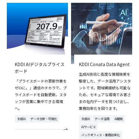
KDDI AIデジタルプライス
KDDI Conata Data Agent
ボード
生成AI技術と高度な情報検索を
「プライスボードの更新作業を
駆使した、データ活用アシスタ
ゼロに。」通信のチカラで、プ
ントです。閉域網接続も可能な
ライスボードを自動更新。スタ
ため、セキュアな環境でお客さ
ッフが営業に集中できる環境
まの社内データを見つけ出し、
へ。
業務効率化を図ります。
生成AI
データ分析・可視化
生成AI
データ活用
AI開発
AIサービス
バックオフィス・業務効率化