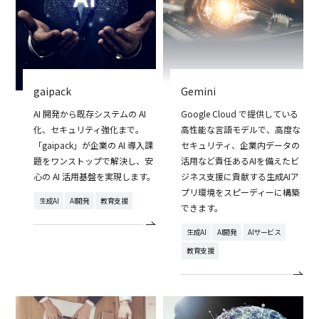
gaipack
Gemini
AI 開発から既存システムの AI
Google Cloud で提供している
化、セキュリティ強化まで。
高性能な言語モデルで、高度な
「gaipack」が企業の AI 導入課
セキュリティ、企業内データの
題をワンストップで解決し、安
活用など責任あるAIを備えたビ
心の AI 活用基盤を実現します。
ジネス支援に貢献する生成AIア
プリ環境をスピーディーに構築
生成AI
AI開発
教育支援
できます。
生成AI
AI開発
AIサービス
教育支援