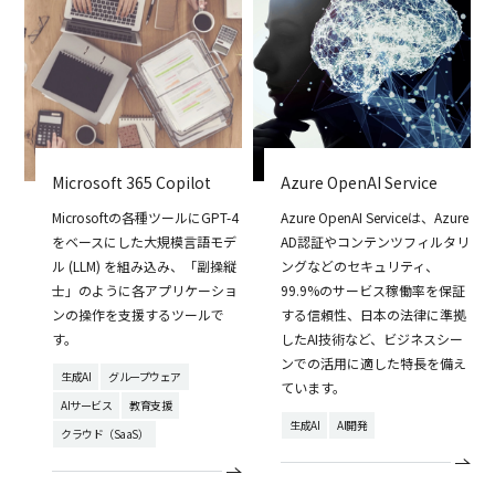
Microsoft 365 Copilot
Azure OpenAI Service
Microsoftの各種ツールにGPT-4
Azure OpenAI Serviceは、Azure
をベースにした大規模言語モデ
AD認証やコンテンツフィルタリ
ル (LLM) を組み込み、「副操縦
ングなどのセキュリティ、
士」のように各アプリケーショ
99.9%のサービス稼働率を保証
ンの操作を支援するツールで
する信頼性、日本の法律に準拠
す。
したAI技術など、ビジネスシー
ンでの活用に適した特長を備え
生成AI
グループウェア
ています。
AIサービス
教育支援
生成AI
AI開発
クラウド（SaaS）