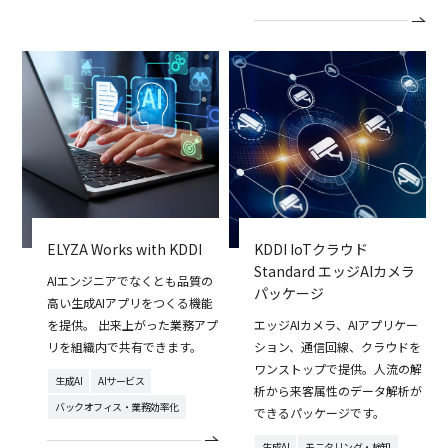
ELYZA Works with KDDI
KDDI IoTクラウド
Standard エッジAIカメラ
AIエンジニアでなくとも品質の
パッケージ
高い生成AIアプリをつくる機能
を提供。 出来上がった業務アプ
エッジAIカメラ、AIアプリケー
リを組織内で共有できます。
ション、通信回線、クラウドを
ワンストップで提供。人流の解
生成AI
AIサービス
析から来客属性のデータ解析が
バックオフィス・業務効率化
できるパッケージです。
生成AI
モニタリング・検知