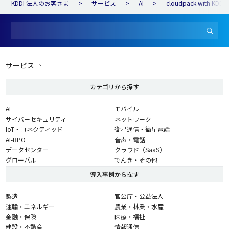
KDDI 法人のお客さま
サービス
AI
cloudpack with KDDI
サービス
カテゴリから探す
AI
モバイル
サイバーセキュリティ
ネットワーク
IoT・コネクティッド
衛星通信・衛星電話
AI-BPO
音声・電話
データセンター
クラウド（SaaS）
グローバル
でんき・その他
導入事例から探す
製造
官公庁・公益法人
運輸・エネルギー
農業・林業・水産
金融・保険
医療・福祉
建設・不動産
情報通信