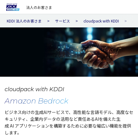
法人のお客さま
KDDI 法人のお客さま
サービス
cloudpack with KDDI
AW
cloudpack with KDDI
Amazon Bedrock
ビジネス向けの生成AIサービスで、高性能な言語モデル、高度なセ
キュリティ、企業内データの活用など責任あるAIを備えた生
成 AI アプリケーションを構築するために必要な幅広い機能を提供
します。