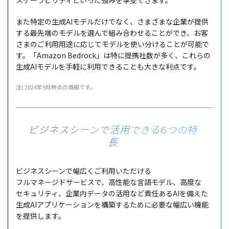
スケーラビリティ
といった強みを
享受
できます。
また
特定
の
生成
AI
モデル
だけでなく、さまざまな
企業
が
提供
する
最先端
の
モデル
を選んで組み合わせることができ、お客
さまのご
利用用途
に応じて
モデル
を使い分けることが
可能
で
す。「Amazon Bedrock」は特に
提携社数
が多く、これらの
生成
AI
モデル
を
手軽
に
利用
できることも大きな
利点
です。
注) 2024年9月時点の情報です。
ビジネスシーンで活用できる6つの特
長
ビジネスシーン
で
幅広
くご
利用
いただける
フルマネージドサービス
で、
高性能
な
言語
モデル
、
高度
な
セキュリティ
、
企業内
データ
の
活用
など
責任
あるAIを備えた
生成
AI
アプリケーション
を
構築
するために
必要
な
幅広
い
機能
を
提供
します。