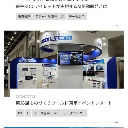
――新生KDDIアイレットが実現するAI駆動開発とは
事業戦略
アジャイル開発
AI
データ活用
2026/07/24
第38回 ものづくりワールド 東京イベントレポート
DX
AI
データ活用
IoT
データセンター