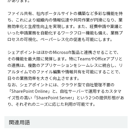
があります。
ファイル共有、社内ポータルサイトの構築など多彩な機能を持
ち、これにより組織内の情報伝達や共同作業が円滑になり、業
務効率化と生産性向上を実現します。また、経費申請や稟議と
いった申請業務を自動化するワークフロー機能も備え、業務プ
ロセスの可視化、ペーパーレス化の促進も可能にします。
シェアポイントはほかのMicrosoft製品と連携させることで、
その機能を最大限に発揮します。特にTeamsやOfficeアプリと
の連携は、複数のアプリケーションをシームレスに統合し、リ
アルタイムでのファイル編集や情報共有を可能にすることで、
日々の業務効率を大きく向上させます。
なお、シェアポイントには、クラウド型で自社管理不要の
「SharePoint Online」と、自社サーバーで運用するカスタマ
イズ性の高い「SharePoint Server」という2つの提供形態があ
り、それぞれのニーズに応じた利用が可能です。
関連用語