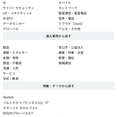
AI
モバイル
サイバーセキュリティ
ネットワーク
IoT・コネクティッド
衛星通信・衛星電話
AI-BPO
音声・電話
データセンター
クラウド（SaaS）
グローバル
でんき・その他
導入事例から探す
製造
官公庁・公益法人
運輸・エネルギー
農業・林業・水産
金融・保険
医療・福祉
建設・不動産
情報通信
流通・小売
サービス
学校・教育
特集・テーマから探す
Starlink
つなぐチカラ『ビジネス5G』
マネージド ゼロトラスト
KDDIのグローバルICT