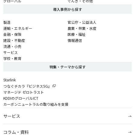
グローバル
でんき・その他
導入事例から探す
製造
官公庁・公益法人
運輸・エネルギー
農業・林業・水産
金融・保険
医療・福祉
建設・不動産
情報通信
流通・小売
サービス
学校・教育
特集・テーマから探す
Starlink
つなぐチカラ『ビジネス5G』
マネージド ゼロトラスト
KDDIのグローバルICT
カーボンニュートラルの取り組みを支援
サービス
コラム・資料