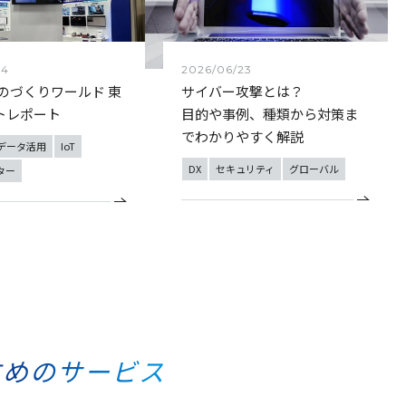
2026/06/23
24
サイバー攻撃とは？
ものづくりワールド 東
目的や事例、種類から対策ま
トレポート
でわかりやすく解説
データ活用
IoT
DX
セキュリティ
グローバル
ター
すめのサービス