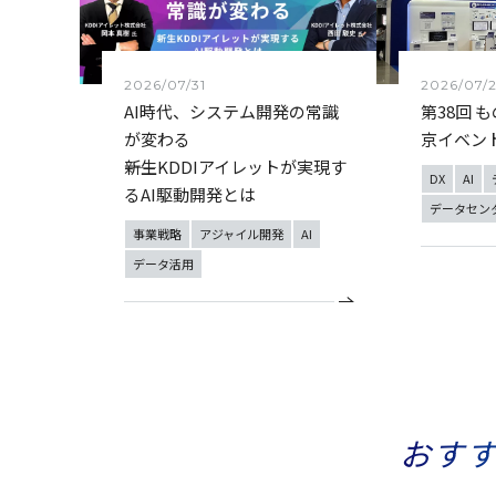
2026/07/31
2026/07/
AI時代、システム開発の常識
第38回 
が変わる
京イベン
――新生KDDIアイレットが実現す
DX
AI
るAI駆動開発とは
データセン
事業戦略
アジャイル開発
AI
データ活用
おす