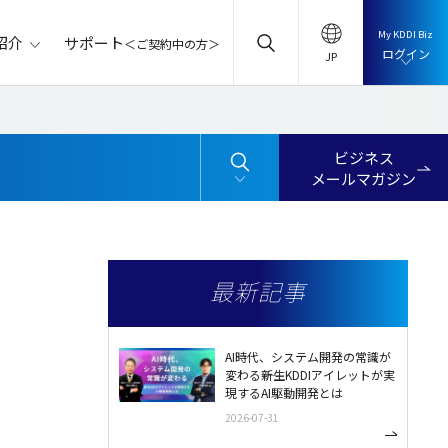
My KDDI Biz
サポート
紹介
＜ご契約中の方＞
ログイン
ビジネス
メールマガジン
最新記事
AI時代、システム開発の常識が
変わる――新生KDDIアイレットが実
現するAI駆動開発とは
2026-07-31