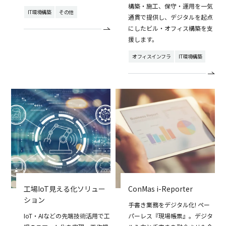
構築・施工、保守・運用を一気
IT環境構築
その他
通貫で提供し、デジタルを起点
にしたビル・オフィス構築を支
援します。
オフィスインフラ
IT環境構築
工場IoT見える化ソリュー
ConMas i-Reporter
ション
手書き業務をデジタル化! ペー
IoT・AIなどの先端技術活用で工
パーレス『現場帳票』。デジタ