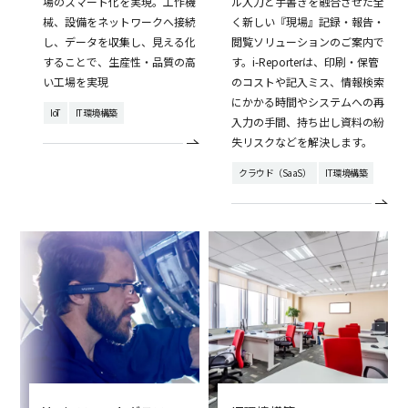
場のスマート化を実現。工作機
ル入力と手書きを融合させた全
械、設備をネットワークへ接続
く新しい『現場』記録・報告・
し、データを収集し、見える化
閲覧ソリューションのご案内で
することで、生産性・品質の高
す。i-Reporterは、印刷・保管
い工場を実現
のコストや記入ミス、情報検索
にかかる時間やシステムへの再
IoT
IT環境構築
入力の手間、持ち出し資料の紛
失リスクなどを解決します。
クラウド（SaaS）
IT環境構築