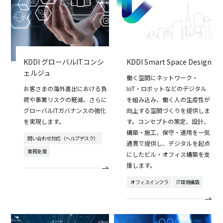
KDDI グローバルITコンシ
KDDI Smart Space Design
ェルジュ
働く空間にネットワーク・
お客さまの海外進出における負
IoT・ロボットなどのデジタル
荷や事業リスクの軽減、さらに
を組み込み、働く人の生産性が
グローバルITガバナンスの強化
向上する空間づくりを提供しま
を実現します。
す。コンセプトの策定、設計、
構築・施工、保守・運用を一気
問い合わせ対応（ヘルプデスク）
通貫で提供し、デジタルを起点
業務支援
にしたビル・オフィス構築を支
援します。
オフィスインフラ
IT環境構築