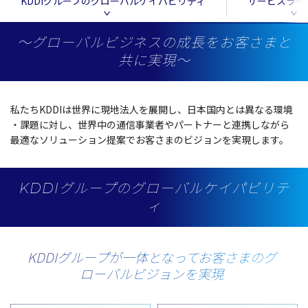
KDDIグループのグローバルケイパビリティ
サービスライ
～グローバルビジネスの成長をお客さまと
共に実現～
私たちKDDIは
世界
に
現地法人
を
展開
し、
日本国内
とは異なる
環境
・
課題
に対し、
世界中
の
通信事業者
や
パートナー
と
連携
しながら
最適
な
ソリューション
提案
でお客さまの
ビジョン
を
実現
します。
KDDIグループのグローバルケイパビリテ
ィ
KDDIグループが一体となって
お客さまのグ
ローバルビジョンを実現