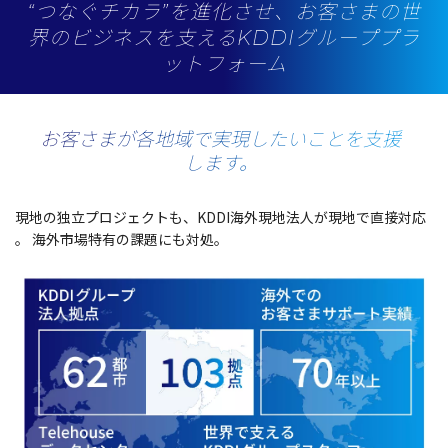
“つなぐチカラ”を進化させ、お客さまの世
界のビジネスを支える
KDDIグループプラ
ットフォーム
お客さまが各地域で実現したいことを支援
します。
現地
の
独立
プロジェクト
も、KDDI
海外現地法人
が現地で
直接対応
。
海外市場特有
の
課題
にも
対処。