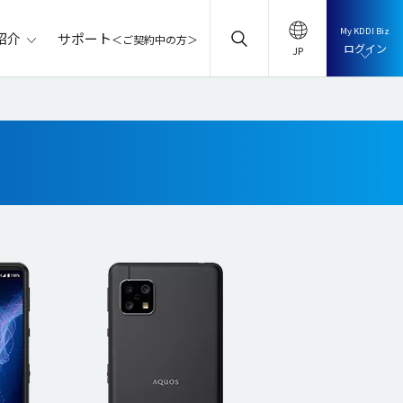
My KDDI Biz
サポート
紹介
＜ご契約中の方＞
ログイン