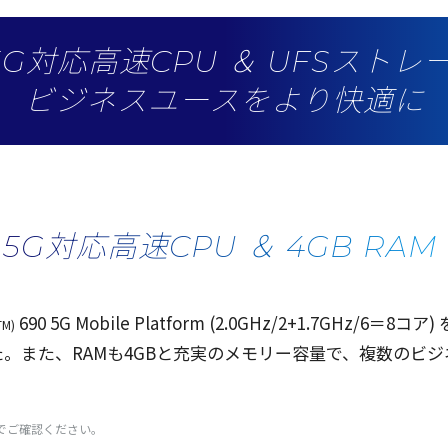
5G対応高速CPU ＆ UFSストレ
ビジネスユースをより快適に
5G対応高速CPU ＆ 4GB RAM
690 5G Mobile Platform (2.0GHz/2+1.7GHz/6＝8
コア
) 
TM)
。また、RAMも4GBと
充実
の
メモリー
容量
で、
複数
の
ビジ
でご確認ください。