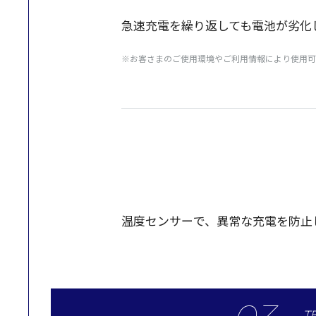
急速充電
を繰り返しても
電池
が
劣化
※お客さまのご使用環境やご利用情報により使用可
温度
センサー
で、
異常
な
充電
を
防止