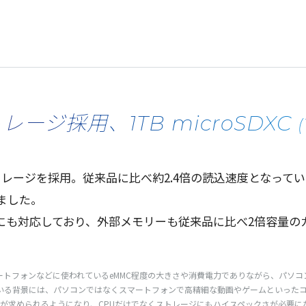
レージ採用、1TB microSDXC
トレージ
を
採用
。
従来品
に比べ約2.4倍の
読込速度
となってい
ました。
にも
対応
しており、
外部
メモリー
も
従来品
に比べ2
倍容量
の
。
geの略称です。スマートフォンなどに使われているeMMC程度の大きさや消費電力でありながら
ている背景には、パソコンではなくスマートフォンで高精細な動画やゲームといった
が求められるようになり、CPUだけでなくストレージにもハイスペックさが必要に