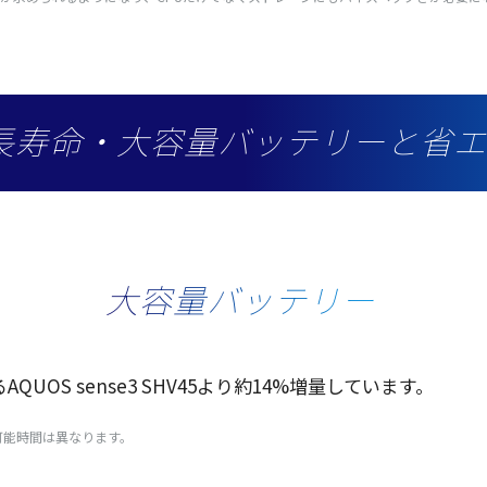
長寿命・大容量バッテリーと省エネ
大容量バッテリー
AQUOS sense3 SHV45より約14%
増量
しています。
可能時間は異なります。