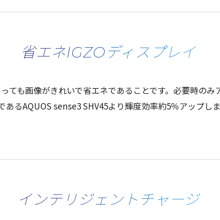
省エネIGZOディスプレイ
いっても
画像
がきれいで省
エネ
であることです。
必要時
のみ
であるAQUOS sense3 SHV45より
輝度効率約
5％
アップ
し
インテリジェントチャージ