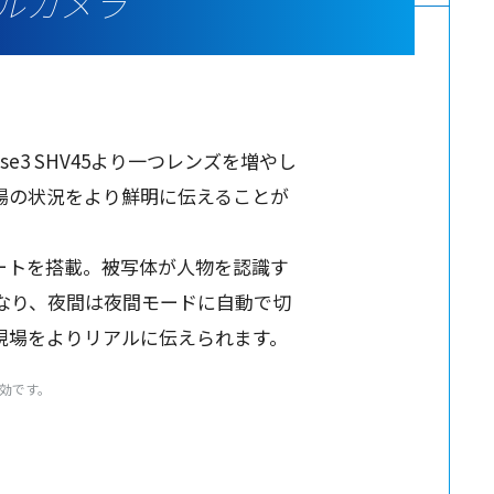
ルカメラ
se3 SHV45より一つ
レンズ
を増やし
場
の
状況
をより
鮮明
に伝えることが
ート
を
搭載
。
被写体
が
人物
を
認識
す
なり、
夜間
は
夜間
モード
に
自動
で切
現場
をより
リアル
に伝えられます。
有効です。