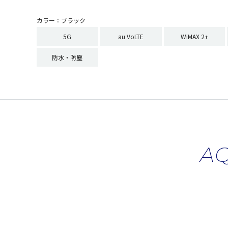
カラー：ブラック
5G
au VoLTE
WiMAX 2+
防水・防塵
AQ