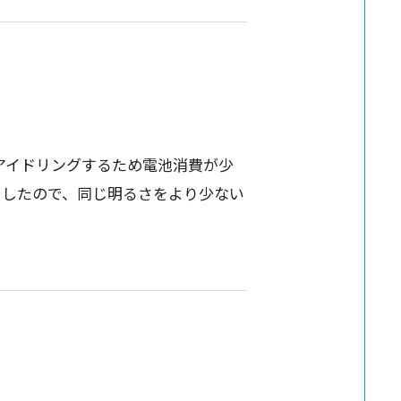
アイドリング
するため
電池消費
が少
ましたので、同じ明るさをより少ない