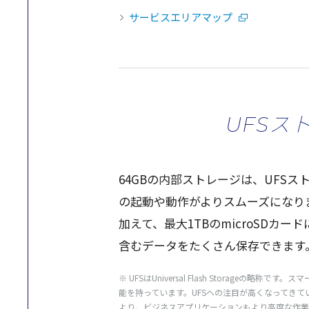
サービスエリアマップ
UFSスト
64GBの
内部
ストレージ
は、UFS
ス
の
起動
や
動作
がより
スムーズ
になり
加えて、
最大
1TBのmicroSD
カード
含む
データ
をたくさん
保存
できます
※ UFSはUniversal Flash Stora
能を持っています。UFSへの注目が高くなってき
より、ビジネスアプリケーションもより高度な作業