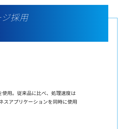
ージ採用
を
使用
。
従来品
に比べ、
処理速度
は
ネスアプリケーション
を
同時
に
使用