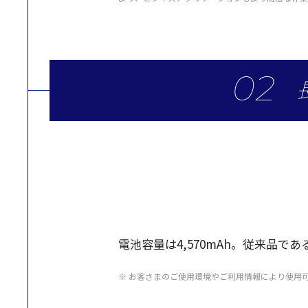
電池容量
は4,570mAh。
従来品
である
※ お客さまのご使用環境やご利用情報により使用