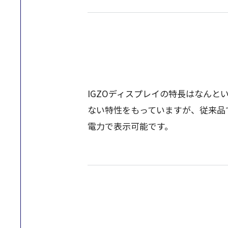
IGZO
ディスプレイ
の
特長
はなんと
ない
特性
をもっていますが、
従来品
電力
で
表示可能
です。