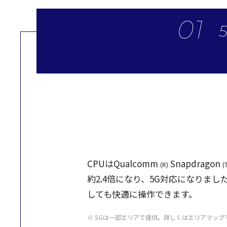
CPUはQualcomm
Snapdragon
(R)
(
約2.4倍になり、5G
対応
になりました
しても
快適
に
操作
できます。
※ 5Gは一部エリアで提供。詳しくはエリアマップ