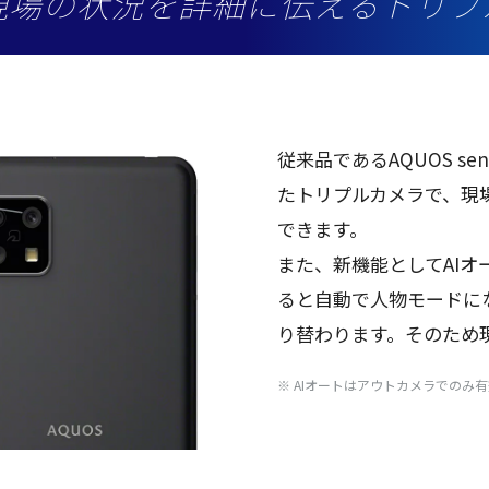
現場の状況を詳細に伝えるトリプ
従来品
であるAQUOS sen
た
トリプルカメラ
で、
現
できます。
また、
新機能
としてAI
オ
ると
自動
で
人物
モード
に
り替わります。そのため
※ AIオートはアウトカメラでのみ