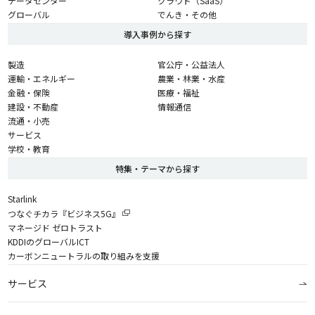
データセンター
クラウド（SaaS）
グローバル
でんき・その他
導入事例から探す
製造
官公庁・公益法人
運輸・エネルギー
農業・林業・水産
金融・保険
医療・福祉
建設・不動産
情報通信
流通・小売
サービス
学校・教育
特集・テーマから探す
Starlink
つなぐチカラ『ビジネス5G』
マネージド ゼロトラスト
KDDIのグローバルICT
カーボンニュートラルの取り組みを支援
サービス