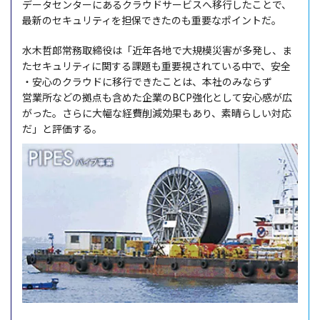
データセンター
にある
クラウドサービス
へ
移行
したことで、
最新
の
セキュリティ
を
担保
できたのも
重要
な
ポイント
だ。
水木哲郎常務取締役
は「
近年各地
で
大規模災害
が
多発
し、ま
たセキュリティに関する
課題
も
重要視
されている中で、
安全
・
安心
の
クラウド
に
移行
できたことは、
本社
のみならず
営業所
などの
拠点
も含めた
企業
のBCP
強化
として
安心感
が広
がった。さらに
大幅
な
経費削減効果
もあり、
素晴
らしい
対応
だ」と
評価
する。