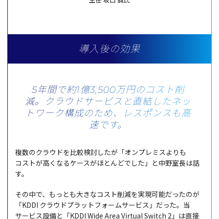
導入後の効果
5年間で約1億3,500万円のコスト削
減。
クラウドサービスと直結したネッ
トワーク構成のため、
レスポンスも高
速です。
複数
の
クラウド
を
比較検討
したが「
オンプレミス
よりも
コスト
が高くなる
ケース
がほとんどでした」と
中野室長
は話
す。
その中で、もっとも大きな
コスト
削減
を
実現可能
だったのが
「KDDI
クラウドプラットフォームサービス
」だった。当
サービス
設備
と「KDDI Wide Area Virtual Switch 2」は
直接