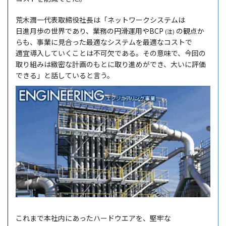
荒木潤一代表取締役社長
は「
ネットワークシステム
は
日進月歩
の
世界
であり、
業務
の
円滑運用
やBCP
の
観点
か
(注)
らも、
事業
に
見合
った
最適
な
システム
を
最適
な
コスト
で
適宜導入
していくことは
不可欠
である。その
意味
で、
今回
の
取り組みは
緻密
な
計画
のもとに取り進めができ、大いに
評価
できる」と話していると言う。
これまで
本社内
にあった
ハードウエア
を、
堅牢
な