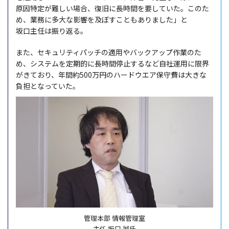
原因特定
が難しい
場合
、
復旧
に
長時間
を要していた。このた
め、
業務
に
多大
な
影響
を及ぼすこともありました」と
坂口主任
は振り返る。
また、
セキュリティパッチ
の
適用
や
バックアップ
作業
のた
め、
システム
を
定期的
に
長時間停止
するなど
自社運用
に
限界
がきており、
年間約
500
万円
の
ハードウエア
保守費
は大きな
負担
となっていた。
管理本部 情報管理室
主任 坂口 誠氏