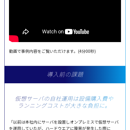
動画で事例内容をご覧いただけます。(4分00秒)
導入前の課題
仮想サーバの自社運用は
設備購入費や
ランニングコストが大きな負担に。
「
以前
は
本社内
に
サーバ
を
設置
し
オンプレミス
で
仮想
サーバ
を
運用
していたが、
ハードウエア
に
障害
が
発生
した際に