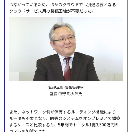
つながっているため、ほかの
クラウド
では
別途必要
となる
クラウドサービス
用の
接続回線
が
不要
だった。
管理本部 情報管理室
室長 中野 彰太郎氏
また、
ネットワーク
側が
保有
する
ルーティング
機能
により
ルータ
も
不要
となり、
同等
の
システム
を
オンプレミス
で
構築
する
ケース
と
比較
すると、5
年間
で
トータル
1億3,500
万円
の
コスト
を
削減
できた。