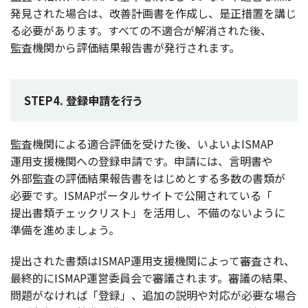
発見
された
場合
は、
改善計画書
を
作成
し、
是正措置
を講じ
る
必要
があります。すべての
不適合
が
解消
された後、
監査機関
から
評価結果報告書
が
発行
されます。
STEP4. 登録申請を行う
監査機関
による
適合評価
を受けた後、いよいよISMAP
運用支援機関
への
登録申請
です。
申請
には、
言明書
や
外部監査
の
評価結果報告書
をはじめとする
多数
の
書類
が
必要
です。ISMAP
ポータルサイト
で
公開
されている「
提出書類
チェックリスト
」を
活用
し、
不備
のないように
準備
を進めましょう。
提出
された
書類
はISMAP
運用支援機関
によって
審査
され、
最終的
にISMAP
運営委員会
で
審議
されます。
審議
の
結果
、
問題
がなければ「
登録
」、
追加
の
説明
や
対応
が
必要
な
場合