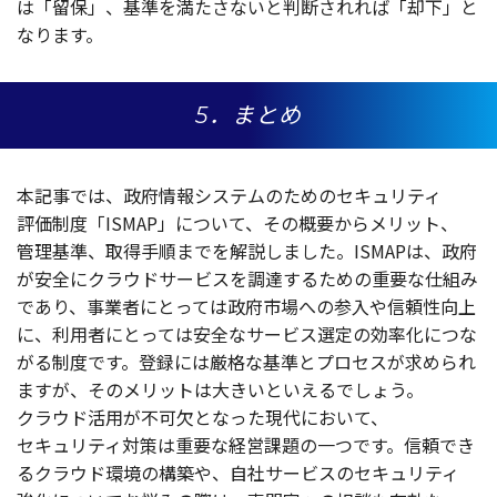
は「
留保
」、
基準
を満たさないと
判断
されれば「
却下
」と
なります。
5．まとめ
本記事
では、
政府情報
システム
のための
セキュリティ
評価制度
「ISMAP」について、その
概要
から
メリット
、
管理基準
、
取得手順
までを
解説
しました。ISMAPは、
政府
が
安全
に
クラウドサービス
を
調達
するための
重要
な
仕組
み
であり、
事業者
にとっては
政府市場
への
参入
や
信頼性向上
に、
利用者
にとっては
安全
な
サービス
選定
の
効率化
につな
がる
制度
です。
登録
には
厳格
な
基準
と
プロセス
が求められ
ますが、その
メリット
は大きいといえるでしょう。
クラウド
活用
が
不可欠
となった
現代
において、
セキュリティ
対策
は
重要
な
経営課題
の一つです。
信頼
でき
る
クラウド
環境
の
構築
や、
自社
サービス
の
セキュリティ