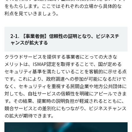
をもたらします。ここではそれぞれの
立場
から
具体的
な
利点
を見ていきましょう。
2-1. 【事業者側】信頼性の証明となり、ビジネスチ
ャンスが拡大する
クラウドサービス
を
提供
する
事業者
にとっての大きな
メリット
は、ISMAP
認定
を
取得
することで、国が定める
セキュリティ
基準
を満たしていることを
客観的
に示せる点
です。これにより、
政府調達
への
参加
が
可能
になるだけで
なく、
セキュリティ
を
重視
する
民間企業
や
地方公共団体
に
対しても、
自社
サービス
の
信頼性
を
明確
に
アピール
できま
す。その
結果
、
提案時
の
説明負担
が
軽減
されるとともに、
競合
サービス
との
差別化
にもつながり、
ビジネスチャンス
の
拡大
が
期待
できます。