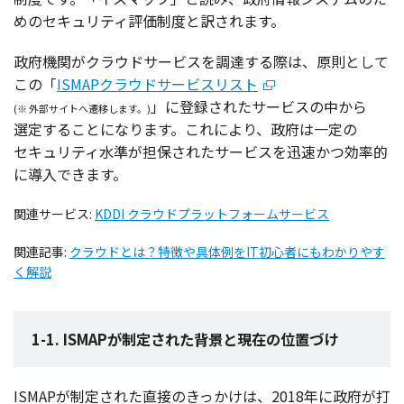
めの
セキュリティ
評価制度
と訳されます。
政府機関
が
クラウドサービス
を
調達
する際は、
原則
として
この「
ISMAPクラウドサービスリスト
」に
登録
された
サービス
の中から
(※ 外部サイトへ遷移します。)
選定
することになります。これにより、
政府
は
一定
の
セキュリティ
水準
が
担保
された
サービス
を
迅速
かつ
効率的
に
導入
できます。
関連サービス:
KDDI クラウドプラットフォームサービス
関連記事:
クラウドとは？特徴や具体例をIT初心者にもわかりやす
く解説
1-1. ISMAPが制定された背景と現在の位置づけ
ISMAPが
制定
された
直接
のきっかけは、2018年に
政府
が打