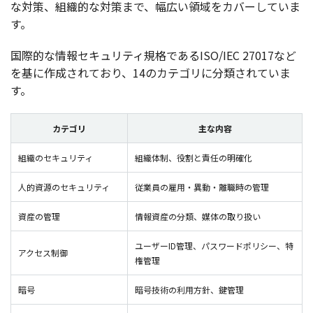
な
対策
、
組織的
な
対策
まで、
幅広
い
領域
を
カバー
していま
す。
国際的
な
情報
セキュリティ
規格
であるISO/IEC 27017など
を基に
作成
されており、14の
カテゴリ
に
分類
されていま
す。
カテゴリ
主な内容
組織のセキュリティ
組織体制、役割と責任の明確化
人的資源のセキュリティ
従業員の雇用・異動・離職時の管理
資産の管理
情報資産の分類、媒体の取り扱い
ユーザーID管理、パスワードポリシー、特
アクセス制御
権管理
暗号
暗号技術の利用方針、鍵管理