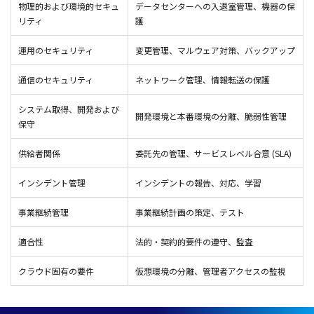
物理的および環境的セキュ
データセンターへの入退室管理、機器の保
リティ
護
運用のセキュリティ
変更管理、マルウェア対策、バックアップ
通信のセキュリティ
ネットワーク管理、情報転送の保護
システム取得、開発および
開発環境と本番環境の分離、脆弱性管理
保守
供給者関係
委託先の管理、サービスレベル合意 (SLA)
インシデント管理
インシデントの報告、対応、学習
事業継続管理
事業継続計画の策定、テスト
適合性
法的・契約的要件の遵守、監査
クラウド固有の要件
仮想環境の分離、管理者アクセスの監視