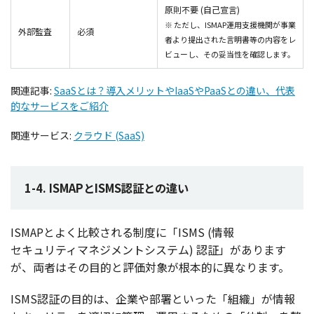
原則不要 (自己宣言)
※ ただし、ISMAP運用支援機関が事業
外部監査
必須
者より提出された言明書等の内容をレ
ビューし、その妥当性を確認します。
関連記事:
SaaSとは？導入メリットやIaaSやPaaSとの違い、代表
的なサービスをご紹介
関連サービス:
クラウド (SaaS)
1-4. ISMAPとISMS認証との違い
ISMAPとよく
比較
される
制度
に「ISMS (
情報
セキュリティマネジメントシステム
)
認証
」があります
が、
両者
はその
目的
と
評価対象
が
根本的
に異なります。
ISMS
認証
の
目的
は、
企業
や
部署
といった「
組織
」が
情報