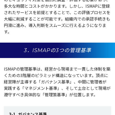
多大
な
時間
と
コスト
がかかります。しかし、ISMAPに
登録
された
サービス
を
前提
とすることで、この
評価
プロセス
を
大幅
に
削減
することが
可能
です。
組織内
での
承認手続
きも
円滑
に進み、
導入判断
を
スムーズ
に行えるようになりま
す。
3．ISMAPの3つの管理基準
ISMAPの
管理基準
は、
経営
から
現場
まで
一貫
した
体制
を築
くための3
階層
の
ピラミッド
構造
になっています。
頂点
に
経営陣
が
主導
する「
ガバナンス
基準
」、
中間
に
管理者
が
実践
する「
マネジメント
基準
」、そして
土台
として
現場
が
遵守
すべき
具体的
な「
管理策基準
」が
位置
します。
3-1. ガバナンス基準