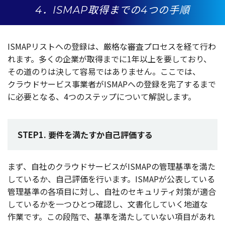
4．ISMAP取得までの4つの手順
ISMAP
リスト
への
登録
は、
厳格
な
審査
プロセス
を経て行わ
れます。多くの
企業
が
取得
までに1
年以上
を要しており、
その道のりは決して
容易
ではありません。ここでは、
クラウドサービス
事業者
がISMAPへの
登録
を
完了
するまで
に
必要
となる、4つの
ステップ
について
解説
します。
STEP1. 要件を満たすか自己評価する
まず、
自社
の
クラウドサービス
がISMAPの
管理基準
を満た
しているか、
自己評価
を行います。ISMAPが
公表
している
管理基準
の
各項目
に対し、
自社
の
セキュリティ
対策
が
適合
しているかを一つひとつ
確認
し、
文書化
していく
地道
な
作業
です。この
段階
で、
基準
を満たしていない
項目
があれ