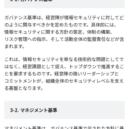
ガバナンス
基準
は、
経営陣
が
情報
セキュリティ
に対してど
のように
関与
すべきかを定めたものです。
具体的
には、
情報
セキュリティ
に関する
方針
の
策定
、
体制
の
構築
、
リスク
管理
への
指示
、そして
活動全体
の
監督責任
などが含
まれます。
これは、
情報
セキュリティ
を単なる
技術的
な
問題
としてで
はなく、
経営課題
として捉え、
トップダウン
で
推進
するこ
とを
要求
するものです。
経営陣
の強い
リーダーシップ
と
コミットメント
が、
組織全体
の
セキュリティレベル
を支え
る
基盤
となります。
3-2. マネジメント基準
マネジメント
基準
は、
ガバナンス
基準
で示された
方針
に基