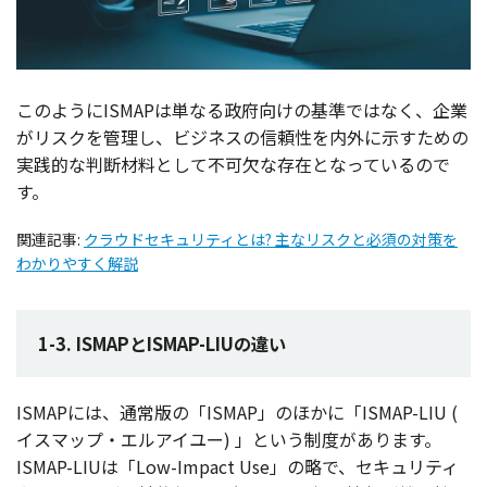
このようにISMAPは単なる
政府向
けの
基準
ではなく、
企業
が
リスク
を
管理
し、
ビジネス
の
信頼性
を
内外
に示すための
実践的
な
判断材料
として
不可欠
な
存在
となっているので
す。
関連記事:
クラウドセキュリティとは? 主なリスクと必須の対策を
わかりやすく解説
1-3. ISMAPとISMAP-LIUの違い
ISMAPには、
通常版
の「ISMAP」のほかに「ISMAP-LIU (
イスマップ・エルアイユー
) 」という
制度
があります。
ISMAP-LIUは「Low-Impact Use」の略で、
セキュリティ