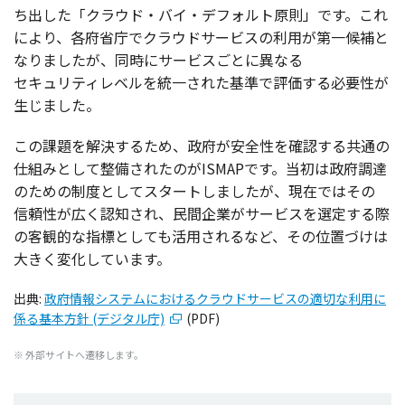
ち出した「
クラウド・バイ・デフォルト
原則
」です。これ
により、
各府省庁
で
クラウドサービス
の
利用
が
第一候補
と
なりましたが、
同時
に
サービス
ごとに異なる
セキュリティレベル
を
統一
された
基準
で
評価
する
必要性
が
生じました。
この
課題
を
解決
するため、
政府
が
安全性
を
確認
する
共通
の
仕組
みとして
整備
されたのがISMAPです。
当初
は
政府調達
のための
制度
として
スタート
しましたが、
現在
ではその
信頼性
が広く
認知
され、
民間企業
が
サービス
を
選定
する際
の
客観的
な
指標
としても
活用
されるなど、その
位置
づけは
大きく
変化
しています。
出典:
政府情報システムにおけるクラウドサービスの適切な利用に
係る基本方針 (デジタル庁)
(PDF)
※ 外部サイトへ遷移します。