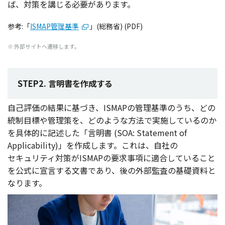
ば、
対策
を講じる
必要
があります。
参考:「
ISMAP管理基準
」(総務省) (PDF)
※ 外部サイトへ遷移します。
STEP2. 言明書を作成する
自己評価
の
結果
に基づき、ISMAPの
管理基準
のうち、どの
統制目標
や
管理策
を、どのような
方法
で
実施
しているのか
を
具体的
に
記述
した「
言明書
(SOA: Statement of
Applicability)」を
作成
します。これは、
自社
の
セキュリティ
対策
がISMAPの
要求事項
に
適合
していること
を
公式
に
宣言
する
文書
であり、後の
外部監査
の
基礎資料
と
なります。