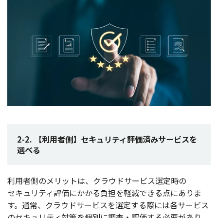
2-2. 【利用者側】セキュリティ評価済みサービスを
選べる
利用者側
の
メリット
は、
クラウドサービス
選定時
の
セキュリティ
評価
にかかる
負担
を
軽減
できる点にありま
す。
通常
、
クラウドサービス
を
選定
する際には各
サービス
の
セキュリティ
対策
を
個別
に
調査
・
評価
する
必要
があり、