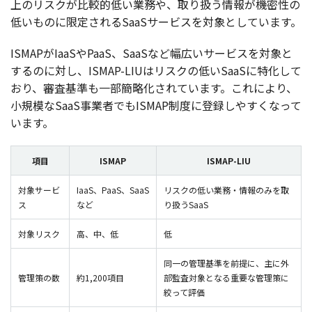
上の
リスク
が
比較的低
い
業務
や、取り扱う
情報
が
機密性
の
低いものに
限定
されるSaaS
サービス
を
対象
としています。
ISMAPがIaaSやPaaS、SaaSなど
幅広
い
サービス
を
対象
と
するのに対し、ISMAP-LIUは
リスク
の低いSaaSに
特化
して
おり、
審査基準
も
一部簡略化
されています。これにより、
小規模
なSaaS
事業者
でもISMAP
制度
に
登録
しやすくなって
います。
項目
ISMAP
ISMAP-LIU
対象サービ
IaaS、PaaS、SaaS
リスクの低い業務・情報のみを取
ス
など
り扱うSaaS
対象リスク
高、中、低
低
同一の管理基準を前提に、主に外
管理策の数
約1,200項目
部監査対象となる重要な管理策に
絞って評価