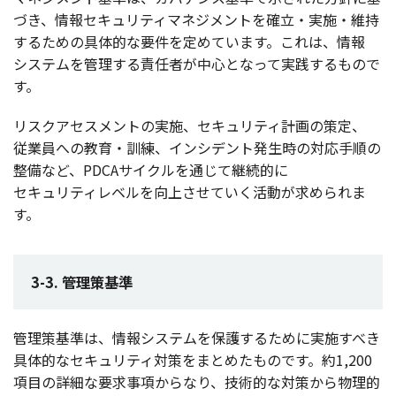
づき、
情報
セキュリティマネジメント
を
確立
・
実施
・
維持
するための
具体的
な
要件
を定めています。これは、
情報
システム
を
管理
する
責任者
が
中心
となって
実践
するもので
す。
リスクアセスメント
の
実施
、
セキュリティ
計画
の
策定
、
従業員
への
教育
・
訓練
、
インシデント
発生時
の
対応手順
の
整備
など、PDCA
サイクル
を通じて
継続的
に
セキュリティレベル
を
向上
させていく
活動
が求められま
す。
3-3. 管理策基準
管理策基準
は、
情報
システム
を
保護
するために
実施
すべき
具体的
な
セキュリティ
対策
をまとめたものです。約1,200
項目
の
詳細
な
要求事項
からなり、
技術的
な
対策
から
物理的