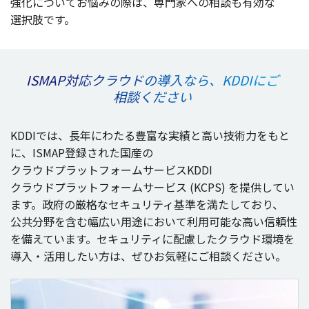
強化
についてお悩みの際は、
専門家
への
相談
も
有効
な
選択肢
です。
ISMAP対応クラウドの導入なら、KDDIにご
相談ください
KDDIでは、
長年
にわたる
豊富
な
実績
と高い
技術力
をもと
に、ISMAP
登録
された
国産
の
クラウドプラットフォームサービス
KDDI
クラウドプラットフォームサービス
(KCPS) を
提供
してい
ます。
政府
の
厳格
な
セキュリティ
基準
を満たしており、
公共分野
を含む
幅広
い
用途
において
利用可能
な高い
信頼性
を備えています。
セキュリティ
に
配慮
した
クラウド
環境
を
導入
・
活用
したい方は、ぜひお
気軽
にご
相談
ください。