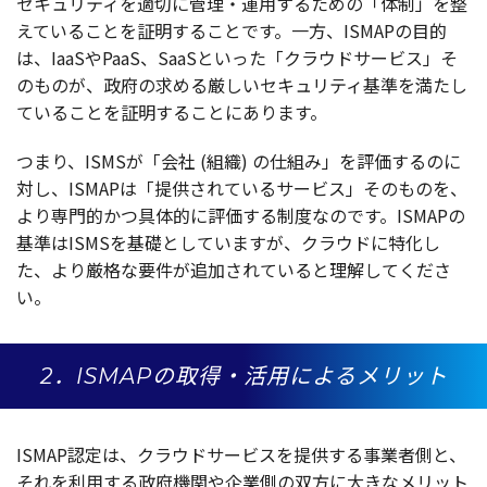
セキュリティ
を
適切
に
管理
・
運用
するための「
体制
」を整
えていることを
証明
することです。
一方
、ISMAPの
目的
は、IaaSやPaaS、SaaSといった「
クラウドサービス
」そ
のものが、
政府
の求める厳しい
セキュリティ
基準
を満たし
ていることを
証明
することにあります。
つまり、ISMSが「
会社
(
組織
) の
仕組
み」を
評価
するのに
対し、ISMAPは「
提供
されている
サービス
」そのものを、
より
専門的
かつ
具体的
に
評価
する
制度
なのです。ISMAPの
基準
はISMSを
基礎
としていますが、
クラウド
に
特化
し
た、より
厳格
な
要件
が
追加
されていると
理解
してくださ
い。
2．ISMAPの取得・活用によるメリット
ISMAP
認定
は、
クラウドサービス
を
提供
する
事業者側
と、
それを
利用
する
政府機関
や
企業側
の
双方
に大きな
メリット