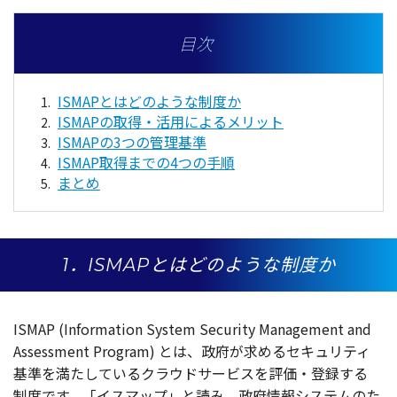
目次
ISMAPとはどのような制度か
ISMAPの取得・活用によるメリット
ISMAPの3つの管理基準
ISMAP取得までの4つの手順
まとめ
1．ISMAPとはどのような制度か
ISMAP (Information System Security Management and
Assessment Program) とは、
政府
が求める
セキュリティ
基準
を満たしている
クラウドサービス
を
評価
・
登録
する
制度
です。「
イスマップ
」と読み、
政府情報
システム
のた