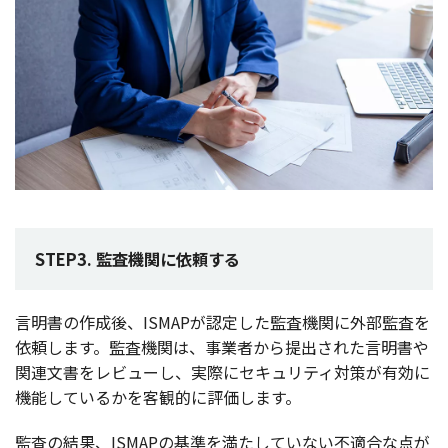
STEP3. 監査機関に依頼する
言明書
の
作成後
、ISMAPが
認定
した
監査機関
に
外部監査
を
依頼
します。
監査機関
は、
事業者
から
提出
された
言明書
や
関連文書
を
レビュー
し、
実際
に
セキュリティ
対策
が
有効
に
機能
しているかを
客観的
に
評価
します。
監査
の
結果
、ISMAPの
基準
を満たしていない
不適合
な点が