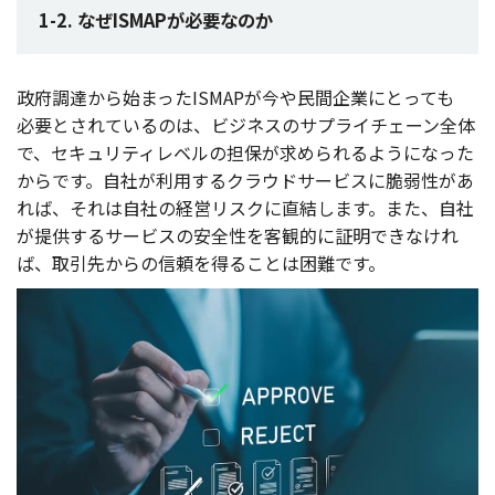
1-2. なぜISMAPが必要なのか
政府調達
から始まったISMAPが今や
民間企業
にとっても
必要
とされているのは、
ビジネス
の
サプライチェーン
全体
で、
セキュリティレベル
の
担保
が求められるようになった
からです。
自社
が
利用
する
クラウドサービス
に
脆弱性
があ
れば、それは
自社
の
経営
リスク
に
直結
します。また、
自社
が
提供
する
サービス
の
安全性
を
客観的
に
証明
できなけれ
ば、
取引先
からの
信頼
を得ることは
困難
です。