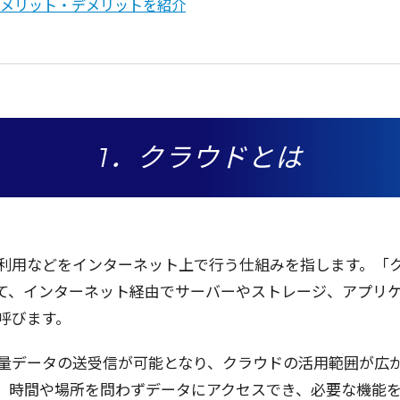
メリット・デメリットを紹介
1．クラウドとは
利用
などを
インターネット
上で行う
仕組
みを指します。「
て、
インターネット
経由
で
サーバー
や
ストレージ
、
アプリ
呼びます。
量
データ
の
送受信
が
可能
となり、
クラウド
の
活用範囲
が広
、
時間
や
場所
を問わず
データ
に
アクセス
でき、
必要
な
機能