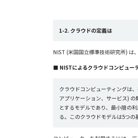
1-2. クラウドの定義は
NIST (
米国国立標準技術研究所
) は
■ NISTによるクラウドコンピュー
クラウドコンピューティング
は、
アプリケーション
、
サービス
) の
とする
モデル
であり、
最小限
の
利
る。この
クラウドモデル
は5つの