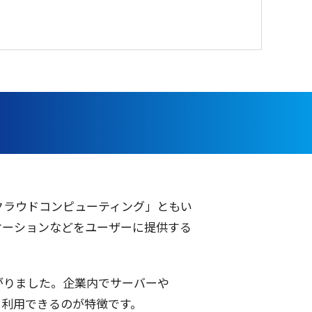
クラウドコンピューティング
」ともい
ケーション
などを
ユーザー
に
提供
する
がりました。
企業内
で
サーバー
や
を
利用
できるのが
特徴
です。