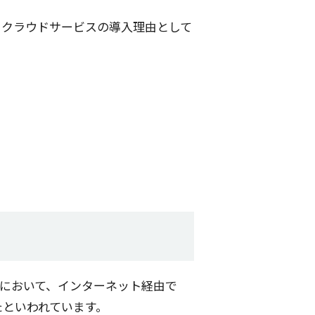
、
クラウドサービス
の
導入理由
として
において、
インターネット
経由
で
たといわれています。