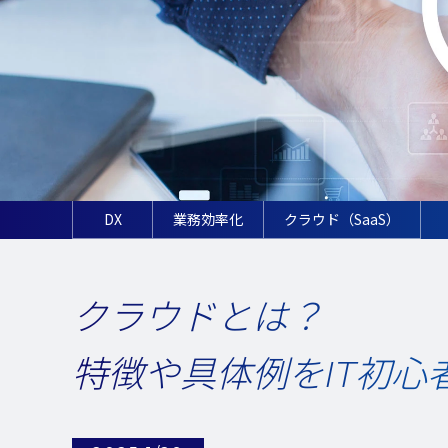
DX
業務効率化
クラウド（SaaS）
クラウドとは？
特徴や具体例をIT初心