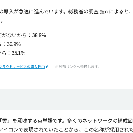
の
導入
が
急速
に進んでいます。
総務省
の
調査
によると
(注1)
す。
がないから：38.8％
36.9％
：35.1％
｜クラウドサービスの導入理由
」※ 外部リンクへ遷移します。
く「雲」を
意味
する
英単語
です。多くの
ネットワーク
の
構成図
アイコン
で
表現
されていたことから、この
名称
が
採用
され