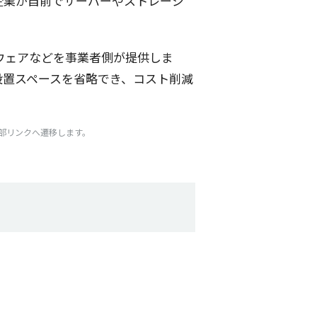
企業
が
自前
で
サーバー
や
ストレージ
ウェア
などを
事業者側
が
提供
しま
設置
スペース
を
省略
でき、
コスト
削減
外部リンクへ遷移します。