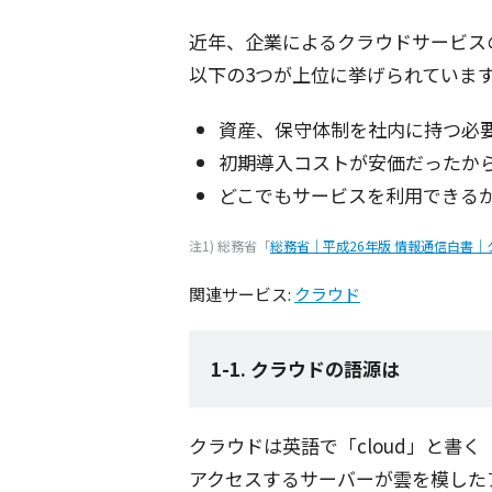
近年
、
企業
による
クラウドサービス
以下
の3つが
上位
に挙げられていま
資産、保守体制を社内に持つ必要
初期導入コストが安価だったから：
どこでもサービスを利用できるから
注1) 総務省「
総務省｜平成26年版 情報通信白書
関連サービス:
クラウド
1-1. クラウドの語源は
クラウド
は
英語
で「cloud」と書
アクセス
する
サーバー
が雲を模した