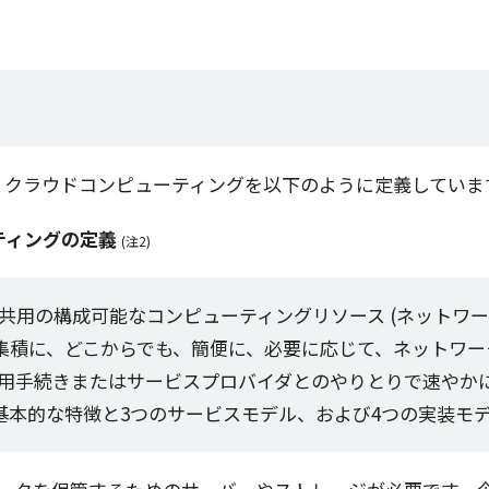
、
クラウドコンピューティング
を
以下
のように
定義
していま
ティングの定義
(注2)
共用
の
構成可能
な
コンピューティングリソース
(
ネットワー
集積
に、どこからでも、
簡便
に、
必要
に応じて、
ネットワー
用手続
きまたは
サービスプロバイダ
とのやりとりで速やか
基本的
な
特徴
と3つの
サービスモデル
、および4つの
実装
モ