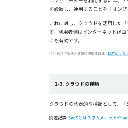
コンピューター
を
利用
するには、
デ
を
設置
し、
運用
することを「
オンプ
これに対し、
クラウド
を
活用
した「
す。
利用者側
は
インターネット
経由
にも
有効
です。
注2) 独立行政法人情報処理推進機構「
NISTによ
1-3. クラウドの種類
クラウドの代表的な種類として、「Sa
関連記事:
SaaSとは？導入メリットやIa