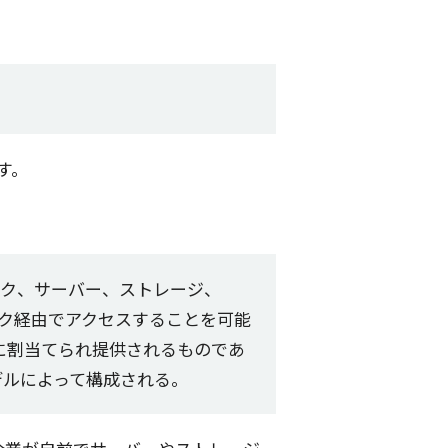
す。
ク
、
サーバー
、
ストレージ
、
ク
経由
で
アクセス
することを
可能
に
割当
てられ
提供
されるものであ
デル
によって
構成
される。