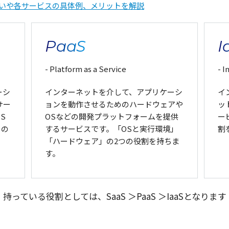
との違いや各サービスの具体例、メリットを解説
PaaS
I
- Platform as a Service
- I
ーシ
インターネットを介して、アプリケーシ
イ
サー
ョンを動作させるためのハードウェアや
ッ
S
OSなどの開発プラットフォームを提供
ー
つの
するサービスです。「OSと実行環境」
割
「ハードウェア」の2つの役割を持ちま
す。
持っている役割としては、SaaS ＞PaaS ＞IaaSとなります