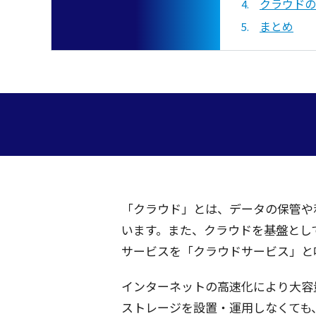
クラウドの
まとめ
「
クラウド
」とは、
データ
の
保管
や
います。また、
クラウド
を
基盤
とし
サービス
を「
クラウドサービス
」と
インターネット
の
高速化
により
大容
ストレージ
を
設置
・
運用
しなくても