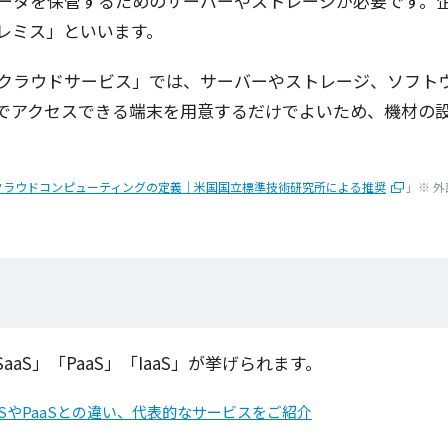
ータ
を
保管
するための
サーバー
や
ストレージ
が
必要
です。
レミス
」といいます。
クラウドサービス
」では、
サーバー
や
ストレージ
、
ソフト
で
アクセス
できる
端末
を
用意
するだけでよいため、
機材
の
るクラウドコンピューティングの定義｜米国国立標準技術研究所による推奨
」※ 
aS」「PaaS」「IaaS」が挙げられます。
aSやPaaSとの違い、代表的なサービスをご紹介