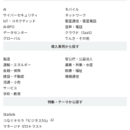
AI
モバイル
サイバーセキュリティ
ネットワーク
IoT・コネクティッド
衛星通信・衛星電話
AI-BPO
音声・電話
データセンター
クラウド（SaaS）
グローバル
でんき・その他
導入事例から探す
製造
官公庁・公益法人
運輸・エネルギー
農業・林業・水産
金融・保険
医療・福祉
建設・不動産
情報通信
流通・小売
サービス
学校・教育
特集・テーマから探す
Starlink
つなぐチカラ『ビジネス5G』
マネージド ゼロトラスト