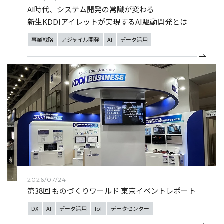
AI時代、システム開発の常識が変わる
――新生KDDIアイレットが実現するAI駆動開発とは
事業戦略
アジャイル開発
AI
データ活用
2026/07/24
第38回 ものづくりワールド 東京イベントレポート
DX
AI
データ活用
IoT
データセンター