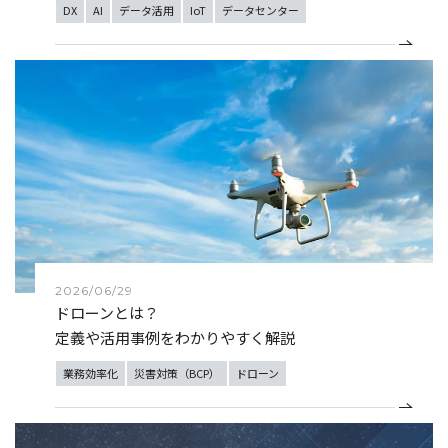
DX
AI
データ活用
IoT
データセンター
2026/06/29
ドローンとは？
定義や活用事例をわかりやすく解説
業務効率化
災害対策（BCP）
ドローン