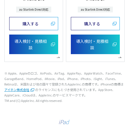
au Starlink Direct対応
au Starlink Direct対応
購入する
購入する
導入検討・見積相
導入検討・見積相
談
談
※ Apple、Appleのロゴ、AirPods、AirTag、Apple Pay、Apple Watch、FaceTime、
GarageBand、HomePod、iMovie、iPad、iPhone、iPhoto、iSight、iTunes、
Retinaは、米国および他の国々で登録されたApple Inc.の商標です。iPhoneの商標は
アイホン株式会社
のライセンスにもとづき使用されています。App Store、
AppleCare、iCloudは、Apple Inc.のサービスマークです。
TM and (C) Apple Inc. All rights reserved.
iPad