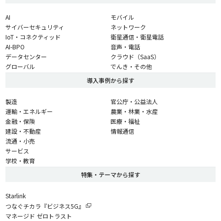
AI
モバイル
サイバーセキュリティ
ネットワーク
IoT・コネクティッド
衛星通信・衛星電話
AI-BPO
音声・電話
データセンター
クラウド（SaaS）
グローバル
でんき・その他
導入事例から探す
製造
官公庁・公益法人
運輸・エネルギー
農業・林業・水産
金融・保険
医療・福祉
建設・不動産
情報通信
流通・小売
サービス
学校・教育
特集・テーマから探す
Starlink
つなぐチカラ『ビジネス5G』
マネージド ゼロトラスト