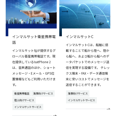
インマルサット衛星携帯電
インマルサットC
話
インマルサットCは、船舶に搭
インマルサット社が提供するグ
載することで船から陸へ、陸か
ローバル衛星携帯電話です。現
ら船へ、および船から船へのデ
在提供しているIsatPhone 2
ータパケットでのメッセージ送
は、音声通話のほか、ショート
信を実現する設備です。 テレッ
メッセージ・Eメール・GPS位
クス端末・FAX・データ通信端
置情報などもご利用いただけま
末に安いコストでメッセージを
す。
送信することができます。
衛星携帯電話
海事向けサービス
海事向けサービス
陸上向けサービス
インマルサットサービス
インマルサットサービス