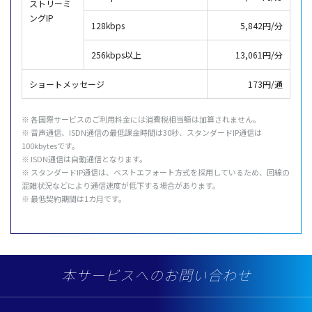
ストリーミ
ングIP
128kbps
5,842円/分
256kbps以上
13,061円/分
ショートメッセージ
173円/通
※
各国際
サービス
のご
利用料金
には
消費税相当額
は
加算
されません。
※
音声通信
、ISDN
通信
の
最低課金時間
は30秒、
スタンダード
IP
通信
は
100kbytesです。
※ ISDN
通信
は
自動通信
となります。
※
スタンダード
IP
通信
は、
ベストエフォート
方式
を
採用
しているため、
回線
の
混雑状況
などにより
通信速度
が
低下
する
場合
があります。
※
最低契約期間
は1カ月です。
本サービスへのお問い合わせ