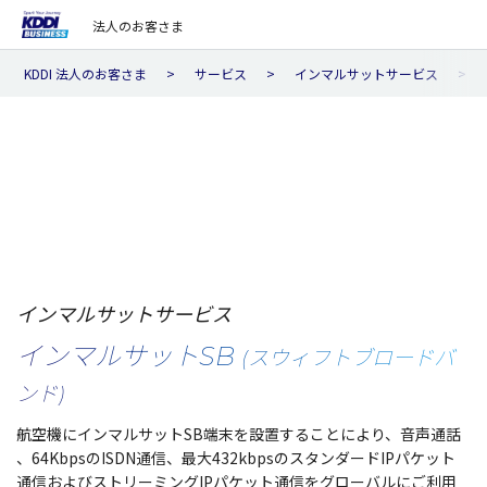
法人のお客さま
KDDI 法人のお客さま
サービス
インマルサットサービス
インマルサットサービス
インマルサットSB
(スウィフトブロードバ
ンド)
航空機
に
インマルサット
SB
端末
を
設置
することにより、
音声通話
、64KbpsのISDN
通信
、
最大
432kbpsの
スタンダード
IP
パケット
通信
および
ストリーミング
IP
パケット
通信
を
グローバル
にご
利用