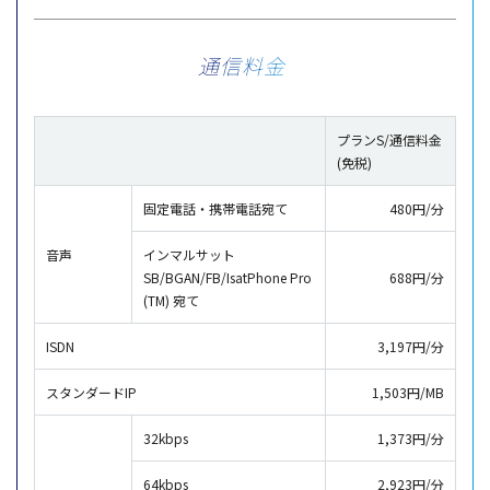
通信料金
プランS/通信料金
(免税)
固定電話・携帯電話宛て
480円/分
音声
インマルサット
SB/BGAN/FB/IsatPhone Pro
688円/分
(TM) 宛て
ISDN
3,197円/分
スタンダードIP
1,503円/MB
32kbps
1,373円/分
64kbps
2,923円/分