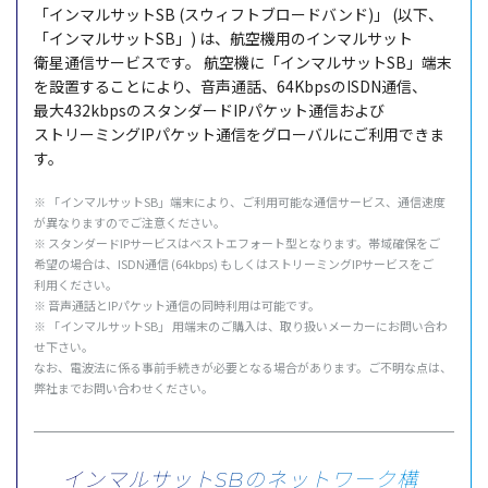
「
インマルサット
SB (
スウィフトブロードバンド
)」 (以下、
「インマルサットSB」) は、
航空機用
の
インマルサット
衛星通信
サービス
です。
航空機
に「
インマルサット
SB」
端末
を
設置
することにより、
音声通話
、64KbpsのISDN
通信
、
最大
432kbpsの
スタンダード
IP
パケット
通信
および
ストリーミング
IP
パケット
通信
を
グローバル
にご
利用
できま
す。
※ 「
インマルサット
SB」
端末
により、ご
利用可能
な
通信
サービス
、
通信速度
が異なりますのでご
注意
ください。
※
スタンダード
IP
サービス
は
ベストエフォート
型となります。
帯域確保
をご
希望
の
場合
は、ISDN
通信
(64kbps) もしくは
ストリーミング
IP
サービス
をご
利用
ください。
※
音声通話
とIP
パケット
通信
の
同時利用
は
可能
です。
※ 「
インマルサット
SB」
用端末
のご
購入
は、取り扱い
メーカー
にお問い合わ
せ下さい。
なお、
電波法
に係る
事前手続
きが
必要
となる
場合
があります。ご
不明
な点は、
弊社
までお問い合わせください。
インマルサットSBのネットワーク構