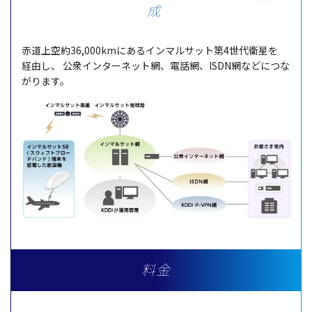
成
赤道上空約
36,000kmにある
インマルサット
第4
世代衛星
を
経由
し、
公衆
インターネット
網、
電話網
、ISDN網などにつな
がります。
料金