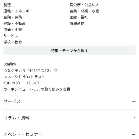
製造
官公庁・公益法人
運輸・エネルギー
農業・林業・水産
金融・保険
医療・福祉
建設・不動産
情報通信
流通・小売
サービス
学校・教育
特集・テーマから探す
Starlink
つなぐチカラ『ビジネス5G』
マネージド ゼロトラスト
KDDIのグローバルICT
カーボンニュートラルの取り組みを支援
サービス
コラム・資料
イベント・セミナー