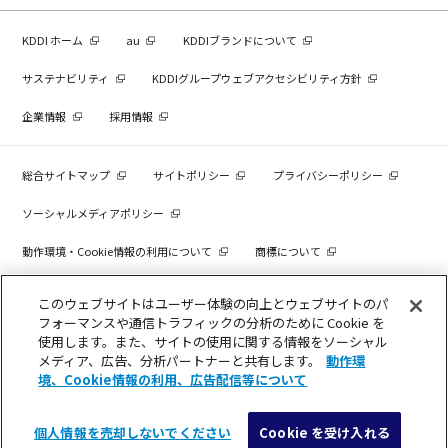
KDDI ホーム
au
KDDIブランドについて
サステナビリティ
KDDIグループウェブアクセシビリティ方針
企業情報
採用情報
総合サイトマップ
サイトポリシー
プライバシーポリシー
ソーシャルメディアポリシー
動作環境・Cookie情報の利用について
商標について
個人情報を売却しないでください
このウェブサイトはユーザー体験の向上とウェブサイトのパ
フォーマンスや通信トラフィックの分析のために Cookie を
使用します。また、サイトの使用に関する情報をソーシャル
メディア、広告、分析パートナーと共有します。
動作環
COPYRIGHT © KDDI CORPORATION, ALL RIGHTS RESERVED.
境、Cookie情報の利用、広告配信等について
個人情報を売却しないでください
Cookie を受け入れる
メニュー
検索
導入検討・見積相談