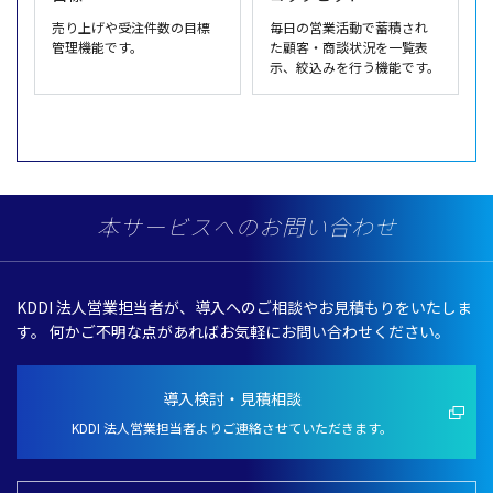
売り上げや受注件数の目標
毎日の営業活動で蓄積され
管理機能です。
た顧客・商談状況を一覧表
示、絞込みを行う機能です。
本サービスへのお問い合わせ
KDDI
法人営業担当者
が、
導入
へのご
相談
やお
見積
もりをいたしま
す。
何かご
不明
な点があればお
気軽
にお問い合わせください。
導入検討・見積相談
KDDI 法人営業担当者よりご連絡させていただきます。