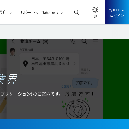
My KDDI Biz
サポート
紹介
＜ご契約中の方＞
ログイン
業界
ャットアプリケーション) のご案内です。