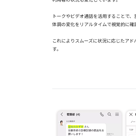
トークやビデオ
通話
を
活用
することで、
体調
の
変化
を
リアルタイム
で
視覚的
に
確
これにより
スムーズ
に
状況
に応じた
アド
す。