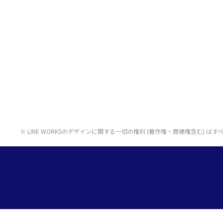
※ LINE WORKSのデザインに関する一切の権利 (著作権・商標権含む) はすべ