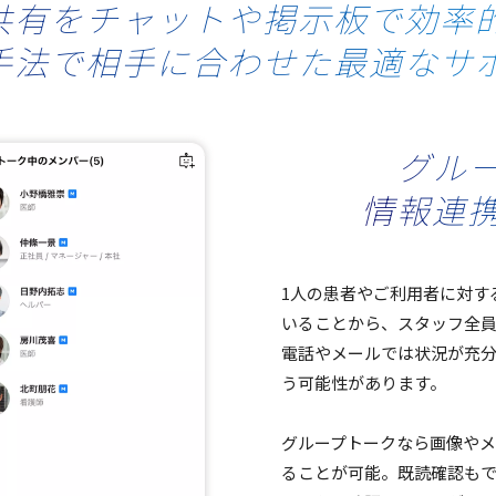
共有をチャットや掲示板で効率
手法で相手に合わせた最適なサ
グル
情報連
1人の
患者
やご
利用者
に対す
いることから、
スタッフ
全
電話
や
メール
では
状況
が
充
う可能性があります。
グループトーク
なら
画像
や
メ
ることが
可能
。
既読確認も