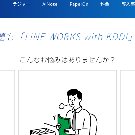
I
ラジャー
AiNote
PaperOn
料金
導入事
LINE WORKS with KD
こんなお悩みはありませんか？