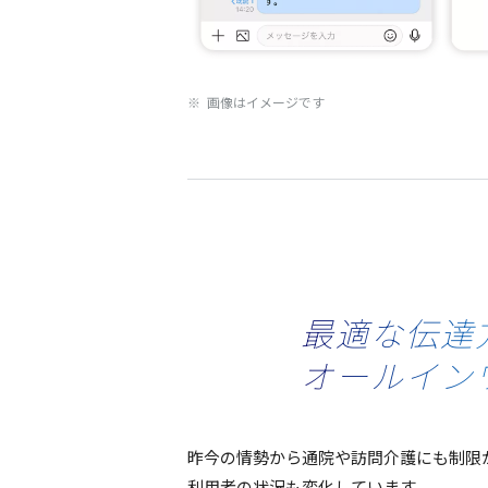
※ 画像はイメージです
最適な伝達
オールイン
昨今
の
情勢
から
通院
や
訪問介護
にも
制限
利用者
の
状況
も
変化
しています。