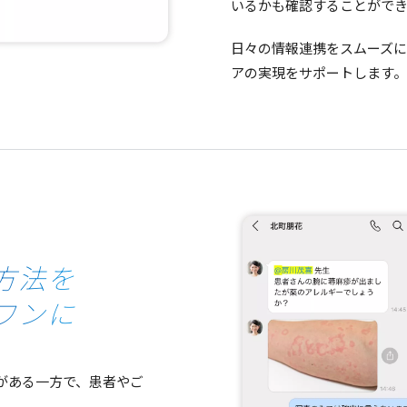
いるかも確認することがで
日々の情報連携をスムーズ
アの実現をサポートします。
方法を
ワンに
がある
一方
で、
患者
やご