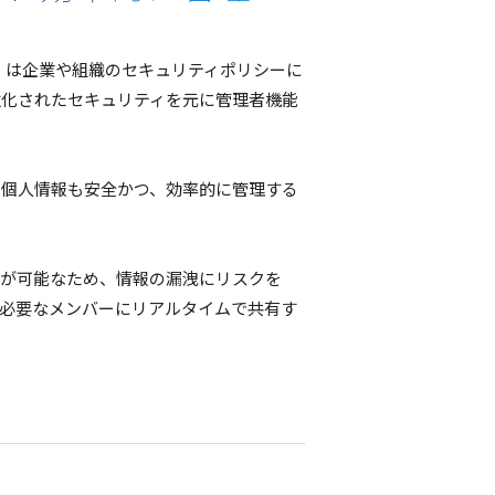
」 は
企業
や
組織
の
セキュリティポリシー
に
強化
された
セキュリティ
を元に
管理者機能
た
個人情報
も
安全
かつ、
効率的
に
管理
する
が
可能
なため、
情報
の
漏洩
に
リスク
を
必要
な
メンバー
に
リアルタイム
で
共有
す