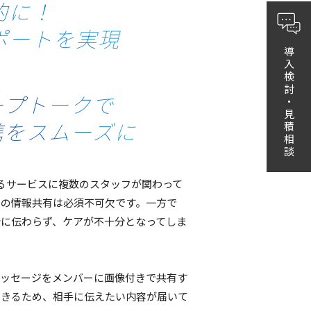
的に！
ポートを実現
導入検討・見積相談
ープトークで
携をスムーズに
る
サービス
に
複数
の
スタッフ
が関わって
員
の
情報共有
は
必須不可欠
です。
一方
で
分
に伝わらず、
ケア
が
不十分
となってしま
ッセージ
を
メンバー
に
画像付
きで
共有
す
できるため、
相手
に伝えたい
内容
が
届いて