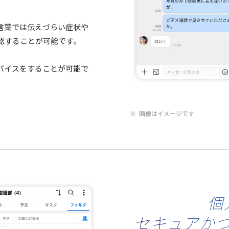
言葉
では伝えづらい
症状
や
認
することが
可能
です。
バイス
をすることが
可能
で
※ 画像はイメージです
個
セキュアか