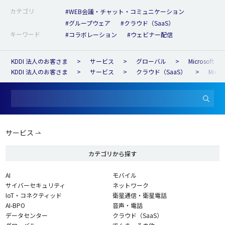
カテゴリ
#WEB会議・チャット・コミュニケーション
#グループウェア
#クラウド（SaaS）
キーワード
#コラボレーション
#ウェビナー配信
KDDI 法人のお客さま
サービス
グローバル
Microsoft 36
KDDI 法人のお客さま
サービス
クラウド（SaaS）
Micro
サービス
カテゴリから探す
AI
モバイル
サイバーセキュリティ
ネットワーク
IoT・コネクティッド
衛星通信・衛星電話
AI-BPO
音声・電話
データセンター
クラウド（SaaS）