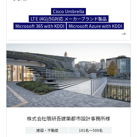
Cisco Umbrella
LTE (4G)/5G対応 メーカーブランド製品
Microsoft 365 with KDDI
Microsoft Azure with KDDI
株式会社隈研吾建築都市設計事務所様
建設・不動産
101名～500名