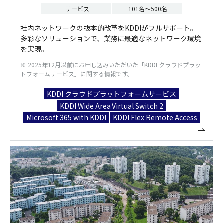
サービス
101名～500名
社内ネットワークの抜本的改革をKDDIがフルサポート。
多彩なソリューションで、業務に最適なネットワーク環境
を実現。
※ 2025年12月以前にお申し込みいただいた「KDDI クラウドプラッ
トフォームサービス」に関する情報です。
KDDI クラウドプラットフォームサービス
KDDI Wide Area Virtual Switch 2
Microsoft 365 with KDDI
KDDI Flex Remote Access