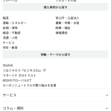
グローバル
でんき・その他
導入事例から探す
製造
官公庁・公益法人
運輸・エネルギー
農業・林業・水産
金融・保険
医療・福祉
建設・不動産
情報通信
流通・小売
サービス
学校・教育
特集・テーマから探す
Starlink
つなぐチカラ『ビジネス5G』
マネージド ゼロトラスト
KDDIのグローバルICT
カーボンニュートラルの取り組みを支援
サービス
コラム・資料