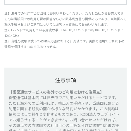
注1)
海外
での
利用可否
は
当社
にお問い合わせください。ただし
当社
からお答えでき
るのは
当該国
での
利用可否
の
回答
ならびに
該非判定書
の
提供
のみであり、
当該国
への
輸入手続
きおよびご
利用
についてはお客さま
責任
にてお願いいたします。
注2) L
バンド
で
利用
している
周波数帯
: 1.6 GHz, Ka
バンド
: 20/30 GHz, Kuバンド：
12/14GHz
注3)
当社
の
試験環境下
でのPING
応答
における
計測値
です。
実際
の
環境
でこれ
以下
の
遅延
を
保証
するものではありません。
注意事項
【衛星通信サービスの海外でのご利用における注意点】
衛星通信は基本的には世界中でご利用いただけるサービスです。
ただし海外でのご利用には、輸出入の手続きや、当該国における
利用に関する規制の面から様々な制約がかかります。この制約は
情勢によって刻々と変化するものであり、KDDI法人ウェブサイト
でお知らせすることができません。お問い合わせいただければ、
その時点での当該国での利用可否の回答ならびに該非判定書の提
供のご支援をいたします。 また当該国への輸入手続きおよびご利