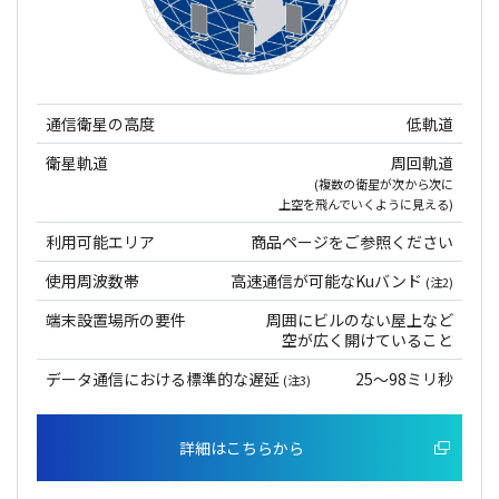
通信衛星の高度
低軌道
衛星軌道
周回軌道
(複数の衛星が次から次に
上空を飛んでいくように見える)
利用可能エリア
商品ページをご参照ください
使用周波数帯
高速通信が可能なKuバンド
(注2)
端末設置場所の要件
周囲にビルのない屋上など
空が広く開けていること
データ通信における標準的な遅延
25～98ミリ秒
(注3)
詳細はこちらから