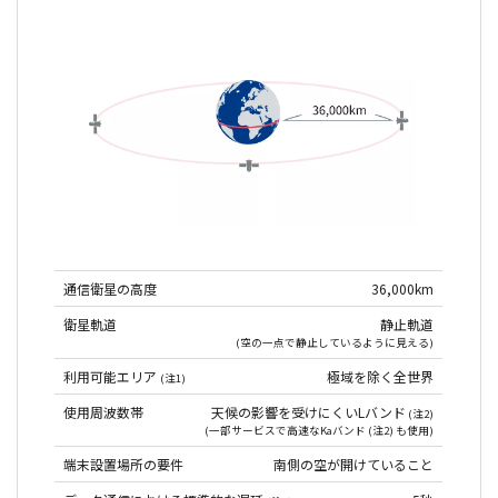
通信衛星の高度
36,000km
衛星軌道
静止軌道
(空の一点で静止しているように見える)
利用可能エリア
極域を除く全世界
(注1)
使用周波数帯
天候の影響を受けにくいLバンド
(注2)
(一部サービスで高速なKaバンド (注2) も使用)
端末設置場所の要件
南側の空が開けていること