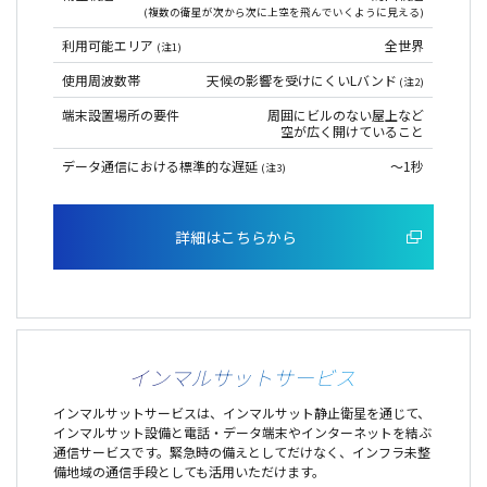
(複数の衛星が次から次に上空を飛んでいくように見える)
利用可能エリア
全世界
(注1)
使用周波数帯
天候の影響を受けにくいLバンド
(注2)
端末設置場所の要件
周囲にビルのない屋上など
空が広く開けていること
データ通信における標準的な遅延
～1秒
(注3)
詳細はこちらから
インマルサットサービス
インマルサットサービスは、インマルサット静止衛星を通じて、
インマルサット設備と電話・データ端末やインターネットを結ぶ
通信サービスです。緊急時の備えとしてだけなく、インフラ未整
備地域の通信手段としても活用いただけます。