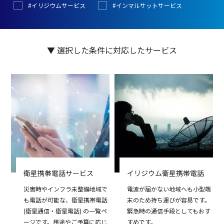
#イリジウムサービス
#インマルサットサービス
▼ 選択した条件に対応したサービス
衛星携帯電話サービス
イリジウム衛星携帯電話
災害時やインフラ未整備地域で
電波が届かない地域へも小型端
も電話が可能な、衛星携帯電話
末のため持ち運びが容易です。
(衛星通信・衛星電話) の一覧ペ
緊急時の通信手段としてもおす
ージです。用途やご予算に応じ
すめです。