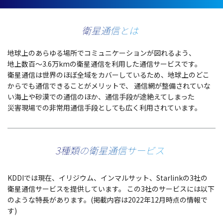
衛星通信とは
地球上
のあらゆる
場所
で
コミュニケーション
が図れるよう、
地上数百
～3.6万kmの
衛星通信
を
利用
した
通信
サービス
です。
衛星通信
は
世界
のほぼ
全域
を
カバー
しているため、
地球上
のどこ
からでも
通信
できることが
メリット
で、
通信網
が
整備
されていな
い
海上
や
砂漠
での
通信
のほか、
通信手段
が
途絶
えてしまった
災害現場
での
非常用通信手段
としても広く
利用
されています。
3種類の衛星通信サービス
KDDIでは
現在
、
イリジウム
、
インマルサット
、Starlinkの3社の
衛星通信
サービス
を
提供
しています。
この3社の
サービス
には
以下
のような
特長
があります。(
掲載内容
は2022年12
月時点
の
情報
で
す)