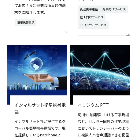
てお客さまに最適な衛星通信端
衛星携帯電話
海事向けサービス
末をご紹介します。
陸上向けサービス
衛星携帯電話
イリジウムサービス
インマルサット衛星携帯電
イリジウム PTT
話
河川や山間部における工事現場
インマルサット社が提供するグ
など、セルラー圏外の作業現場
ローバル衛星携帯電話です。現
においてトランシーバーのよう
在提供しているIsatPhone 2
に複数人へ音声通話できる衛星