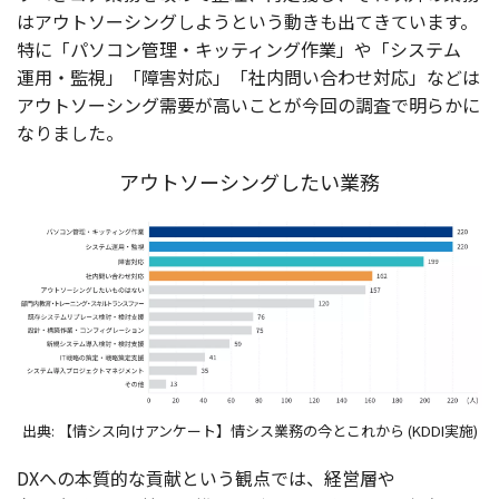
は
アウトソーシング
しようという動きも出てきています。
特に「
パソコン
管理
・キッティング
作業
」や「
システム
運用
・
監視
」「
障害対応
」「
社内問
い合わせ
対応
」などは
アウトソーシング
需要
が高いことが
今回
の
調査
で明らかに
なりました。
アウトソーシングしたい業務
出典: 【情シス向けアンケート】情シス業務の今とこれから (KDDI実施)
DXへの
本質的
な
貢献
という
観点
では、
経営層
や