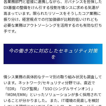
各業務部門
と
密接
に
連携
しながら、
ガバナンス
を
担保
した
DX
基盤
の
整備
をけん引する
役割
を情
シス
に求める
気運
が
高まっています。限られた
リソース
をそうした
コア
業務
に
振り分け、
経営視点
での
付加価値
が
比較的低
いけれども
必要
な
業務
は
アウトソーシング
を
活用
するのも
有効
な打ち
手です。
今の働き方に対応したセキュリティ対策
を
情
シス
業務
の
具体的
な
テーマ
別の取り組み
状況
も
調査
して
います。
ネットワーク
/
セキュリティ
分野
では、
直近
で
「EDR」「
ログ
監視
」「SSO (
シングルサインオン
) 」
「MDM/EMM」といった
ソリューション
が多く
採用
されて
いることが分かりました。
また、IT
環境
の
見直
しを
検討