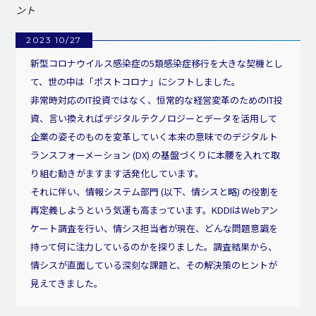
ント
2023 10/27
新型コロナウイルス感染症の5類感染症移行を大きな契機とし
て、世の中は「ポストコロナ」にシフトしました。
非常時対応のIT投資ではなく、恒常的な経営変革のためのIT投
資、言い換えればデジタルテクノロジーとデータを活用して
企業の姿そのものを変革していく本来の意味でのデジタルト
ランスフォーメーション (DX) の基盤づくりに本腰を入れて取
り組む動きがますます活発化しています。
それに伴い、情報システム部門 (以下、情シスと略) の役割を
再定義しようという気運も高まっています。KDDIはWebアン
ケート調査を行い、情シス担当者が現在、どんな問題意識を
持って何に注力しているのかを探りました。調査結果から、
情シスが直面している深刻な課題と、その解決策のヒントが
見えてきました。