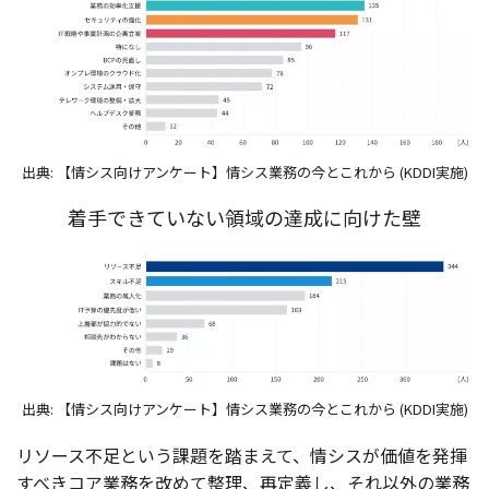
出典: 【情シス向けアンケート】情シス業務の今とこれから (KDDI実施)
着手できていない領域の達成に向けた壁
出典: 【情シス向けアンケート】情シス業務の今とこれから (KDDI実施)
リソース
不足
という
課題
を踏まえて、情
シス
が
価値
を
発揮
すべき
コア
業務
を改めて
整理
、
再定義
し、それ
以外
の
業務