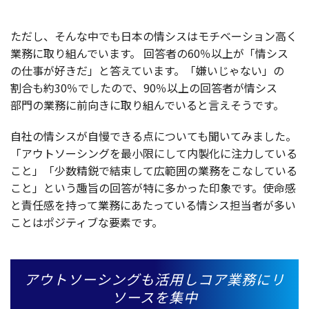
ただし、そんな中でも
日本
の情
シス
は
モチベーション
高く
業務
に取り組んでいます。
回答者
の60％
以上
が「情
シス
の
仕事
が好きだ」と答えています。「嫌いじゃない」の
割合
も約30％でしたので、90％
以上
の
回答者
が情
シス
部門
の
業務
に
前向
きに取り組んでいると言えそうです。
自社
の情
シス
が
自慢
できる点についても聞いてみました。
「
アウトソーシング
を
最小限
にして
内製化
に
注力
している
こと」「
少数精鋭
で
結束
して
広範囲
の
業務
をこなしている
こと」という
趣旨
の
回答
が特に多かった
印象
です。
使命感
と
責任感
を持って
業務
にあたっている情
シス
担当者
が多い
ことは
ポジティブ
な
要素
です。
アウトソーシングも活用しコア業務にリ
ソースを集中