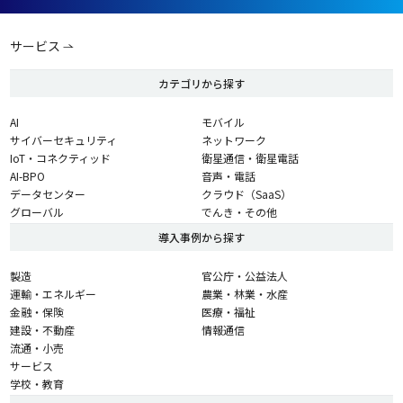
サービス
カテゴリから探す
AI
モバイル
サイバーセキュリティ
ネットワーク
IoT・コネクティッド
衛星通信・衛星電話
AI-BPO
音声・電話
データセンター
クラウド（SaaS）
グローバル
でんき・その他
導入事例から探す
製造
官公庁・公益法人
運輸・エネルギー
農業・林業・水産
金融・保険
医療・福祉
建設・不動産
情報通信
流通・小売
サービス
学校・教育