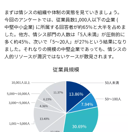
まずは情
シス
の
組織
や
体制
の
実態
を見ていきましょう。
今回
の
アンケート
では、
従業員数
1,000
人以下
の
企業
(
中堅中小企業
) に
所属
する
回答者
が約65％と
大半
を占めま
した。
他方
、情
シス
部門
の
人数
は「5
人未満
」が
圧倒的
に
多く約45％、次いで「5〜20人」が27％という
結果
になり
ました。それなりの
規模
の
中堅企業
であっても、情
シス
の
人的
リソース
が
潤沢
ではない
ケース
が
散見
されます。
従業員規模