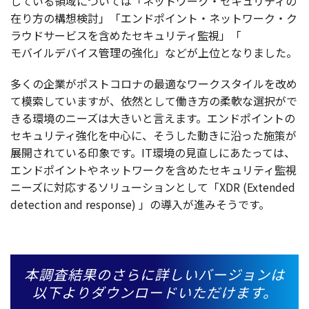
している
領域
については「
ネットワーク・セキュリティ
の
在り方の
構想検討
」「エンドポイント・ネットワーク・ク
ラウドサービスを含めた
セキュリティ
監視
」「
モバイルデバイス
管理
の
強化
」などが
上位
となりました。
多くの
企業
が
ポストコロナ
の
最適
な
ワークスタイル
を改め
て
模索
していますが、
依然
として働き方の
柔軟
な
選択
がで
きる
環境
の
ニーズ
は大きいと言えます。
エンドポイント
の
セキュリティ
強化
を
中心
に、そうした動きに沿った
施策
が
展開
されている
印象
です。IT
環境
の
見直
しにあたっては、
エンドポイント
や
ネットワーク
を含めた
セキュリティ
監視
ニーズ
に
対応
する
ソリューション
として「XDR (Extended
detection and response) 」の
導入
が進みそうです。
本調査結果のさらに詳しいバージョンは
以下よりダウンロードいただけます。