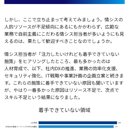
しかし、ここで立ち止まって考えてみましょう。情
シス
の
人的
リソース
が
不足傾向
にあるにもかかわらず、
広範
な
業務
で
自前主義
にこだわる情
シス
担当者
が多いようにも見
えるのは、果たして
歓迎
すべきことなのでしょうか。
情
シス
担当者
が「
注力
したいけれども
着手
できていない
施策
」を
ヒアリング
したところ、最も多かったのは
人材育成
で、
以下
、
社内
DXの
推進
、
業務
の
効率化支援
、
セキュリティ
強化
、IT
戦略
や
事業計画
の
企画立案
と続きま
す。これらの
施策
に
着手
できていない
原因
も聞いています
が、やはり
一番多
かった
原因
は
リソース
不足
で、
次点
で
スキル
不足
という
結果
になりました。
着手できていない領域