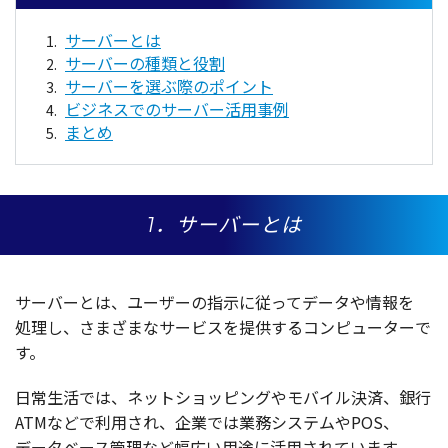
サーバーとは
サーバーの種類と役割
サーバーを選ぶ際のポイント
ビジネスでのサーバー活用事例
まとめ
1．サーバーとは
サーバー
とは、
ユーザー
の
指示
に従って
データ
や
情報
を
処理
し、さまざまな
サービス
を
提供
する
コンピューター
で
す。
日常生活
では、
ネットショッピング
や
モバイル
決済
、
銀行
ATMなどで
利用
され、
企業
では
業務
システム
やPOS、
データベース
管理
など
幅広
い
用途
に
活用
されています。