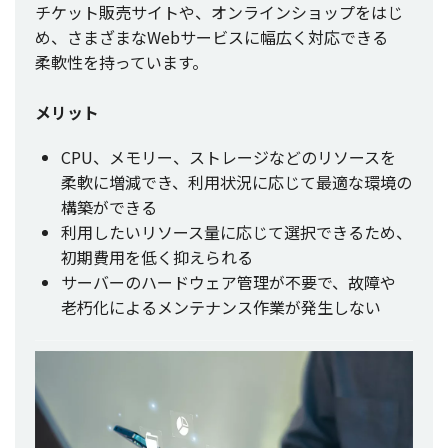
チケット
販売
サイト
や、
オンラインショップ
をはじ
め、さまざまなWeb
サービス
に
幅広
く
対応
できる
柔軟性
を持っています。
メリット
CPU、
メモリー
、
ストレージ
などの
リソース
を
柔軟
に
増減
でき、
利用状況
に応じて
最適
な
環境
の
構築
ができる
利用
したい
リソース
量に応じて
選択
できるため、
初期費用
を低く抑えられる
サーバー
の
ハードウェア
管理
が
不要
で、
故障
や
老朽化
による
メンテナンス
作業
が
発生
しない