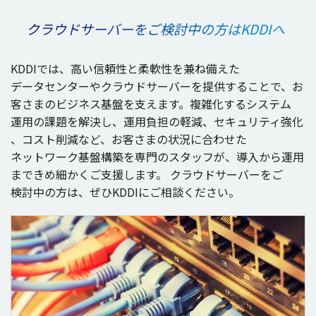
クラウドサーバーをご検討中の方は
KDDIへ
KDDIでは、高い
信頼性
と
柔軟性
を兼ね備えた
データセンター
や
クラウドサーバー
を
提供
することで、お
客さまの
ビジネス
基盤
を支えます。
複雑化
する
システム
運用
の
課題
を
解決
し、
運用負担
の
軽減
、
セキュリティ
強化
、
コスト
削減
など、お客さまの
状況
に合わせた
ネットワーク
基盤構築
を
専門
の
スタッフ
が、
導入
から
運用
まできめ細かくご
支援
します。
クラウドサーバー
をご
検討中
の方は、ぜひKDDIにご
相談
ください。