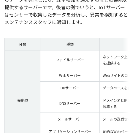
提供
する
サーバー
です。
後者
の例でいうと、IoT
サーバー
は
センサー
で
収集
した
データ
を
分析
し、
異常
を
検知
すると
メンテナンススタッフ
に
通知
します。
分類
種類
ネットワーク上で
ファイルサーバー
を提供する
Webサーバー
Webサイトのコ
DBサーバー
データベースを管
受動型
ドメイン名とIP
DNSサーバー
誘導する
メールサーバー
メールの送受信を
アプリケーションサーバー
動的なWebページ