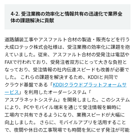
4-2. 受注業務の効率化と情報共有の迅速化で業界全
体の課題解決に貢献
道路舗装工事
や
アスファルト
合材
の
製造
・
販売
などを行う
大成
ロテック
株式会社様
は、
受注業務
の
効率化
に
課題
を抱
えていました。
従来
、
アスファルト
合材
の
受発注
は
電話
や
FAXで行われており、
受発注者双方
にとって大きな
負担
と
なっており、
受注情報
の
社内伝達
スピード
も
改善
が
必要
で
した。
これらの
課題
を
解決
するため、KDDIと
共同
で
クラウド
基盤
である「
KDDIクラウドプラットフォームサ
ービス
」を
利用
した
オーダーシステム
「
アスプラネットシステム
」を
開発
しました。この
システム
により、PCや
モバイル
端末
を通じて
受注情報
を
瞬時
に
工場内
で
共有
できるようになり、
業務
スピード
が
大幅
に
向上
しました。
さらに、
モバイルアプリ
を
活用
すること
で、
夜間
や
休日
の
工事現場
でも
時間
を気にせず
発注
が
可能