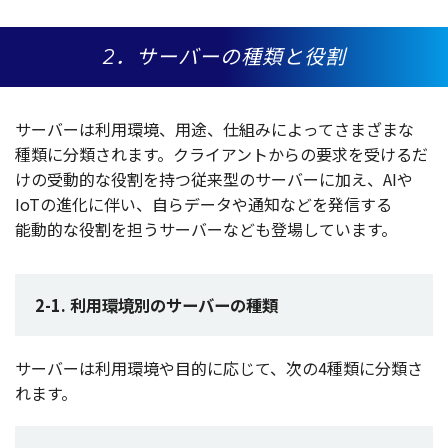
2．サーバーの種類と役割
サーバー
は
利用環境
、
用途
、
仕組
みによってさまざまな
種類
に
分類
されます。
クライアント
からの
要求
を受けるだ
けの
受動的
な
役割
を持つ
従来型
の
サーバー
に加え、AIや
IoTの
進化
に伴い、自ら
データ
や
通知
などを
発信
する
能動的
な
役割
を担う
サーバー
なども
登場
しています。
2-1. 利用環境別のサーバーの種類
サーバー
は
利用環境
や
目的
に応じて、次の4
種類
に
分類
さ
れます。