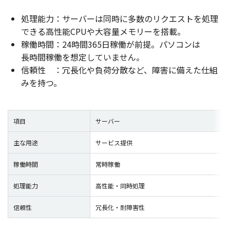
処理能力
：
サーバー
は
同時
に
多数
の
リクエスト
を
処理
できる
高性能
CPUや
大容量
メモリー
を
搭載
。
稼働時間
：24
時間
365
日稼働
が
前提
。
パソコン
は
長時間稼働
を
想定
していません。
信頼性
：
冗長化
や
負荷分散
など、
障害
に備えた
仕組
みを持つ。
項目
サーバー
主な用途
サービス提供
稼働時間
常時稼働
処理能力
高性能・同時処理
信頼性
冗長化・耐障害性