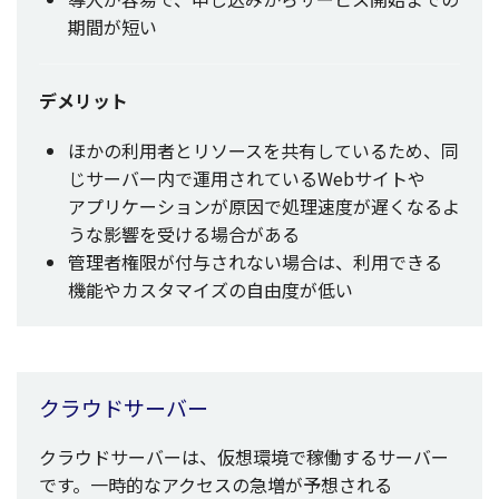
期間
が短い
デメリット
ほかの
利用者
と
リソース
を
共有
しているため、同
じ
サーバー
内で
運用
されているWeb
サイト
や
アプリケーション
が
原因
で
処理速度
が遅くなるよ
うな
影響
を受ける
場合
がある
管理者権限
が
付与
されない
場合
は、
利用
できる
機能
や
カスタマイズ
の
自由度
が低い
クラウドサーバー
クラウドサーバー
は、
仮想環境
で
稼働
する
サーバー
です。
一時的
な
アクセス
の
急増
が
予想
される