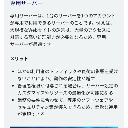
専用
サーバー
専用
サーバー
は、1台の
サーバー
を1つの
アカウント
が
専用
で
利用
できる
サーバー
のことです。例えば、
大規模
なWeb
サイト
の
運営
は、
大量
の
アクセス
に
対応
する高い
処理能力
が
必要
となるため、
専用
サーバー
が
最適
です。
メリット
ほかの
利用者
の
トラフィック
や
負荷
の
影響
を受け
ないことにより、
動作
の
安定性
が増す
管理者権限
が
付与
される
場合
は、
サーバー
設定
の
カスタマイズ
や
リソース
の
最適化
が
可能
になる
業務
の
要件
に合わせて、
専用
の
ソフトウェア
や
セキュリティ
対策
が
導入
できるため、
柔軟
な
運用
が
実現
できる