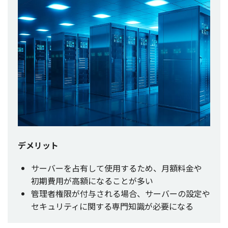
デメリット
サーバー
を
占有
して
使用
するため、
月額料金
や
初期費用
が
高額
になることが多い
管理者権限
が
付与
される
場合
、
サーバー
の
設定
や
セキュリティ
に関する
専門知識
が
必要
になる