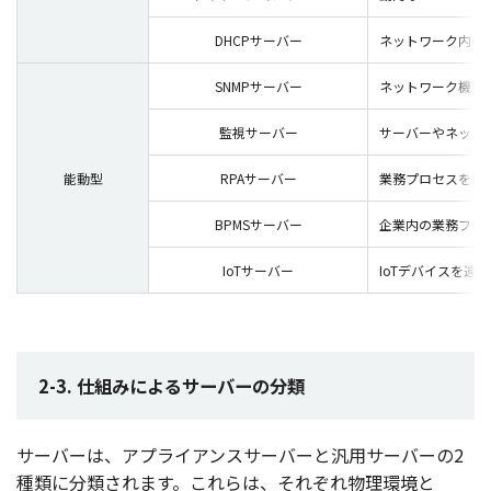
DHCPサーバー
ネットワーク内の
SNMPサーバー
ネットワーク機器
監視サーバー
サーバーやネット
能動型
RPAサーバー
業務プロセスを自
BPMSサーバー
企業内の業務フロ
IoTサーバー
IoTデバイスを遠
2-3. 仕組みによるサーバーの分類
サーバー
は、
アプライアンスサーバー
と
汎用
サーバー
の2
種類
に
分類
されます。これらは、それぞれ
物理環境
と