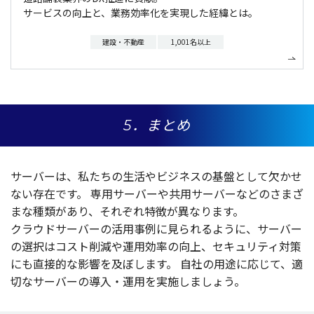
サービスの向上と、業務効率化を実現した経緯とは。
建設・不動産
1,001名以上
5．まとめ
サーバー
は、私たちの
生活
や
ビジネス
の
基盤
として欠かせ
ない
存在
です。
専用
サーバー
や
共用
サーバー
などのさまざ
まな
種類
があり、それぞれ
特徴
が異なります。
クラウドサーバー
の
活用事例
に見られるように、
サーバー
の
選択
は
コスト
削減
や
運用効率
の
向上
、
セキュリティ
対策
にも
直接的
な
影響
を及ぼします。
自社の用途に応じて、適
切なサーバーの導入・運用を実施しましょう。