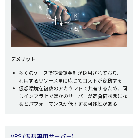
デメリット
多くの
ケース
で
従量課金制
が
採用
されており、
利用
する
リソース
量に応じて
コスト
が
変動
する
仮想環境
を
複数
の
アカウント
で
共有
するため、同
じ
インフラ
上でほかの
サーバー
が
高負荷状態
にな
ると
パフォーマンス
が
低下
する
可能性
がある
VPS (
仮想専用
サーバー
)