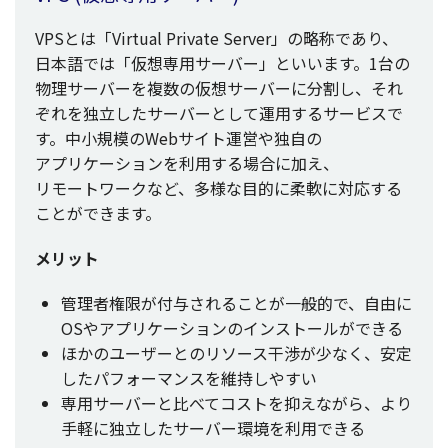
VPSとは「Virtual Private Server」の
略称
であり、
日本語
では「
仮想専用
サーバー
」といいます。1台の
物理
サーバー
を
複数
の
仮想
サーバー
に
分割
し、それ
ぞれを
独立
した
サーバー
として
運用
する
サービス
で
す。
中小規模
のWeb
サイト
運営
や
独自
の
アプリケーション
を
利用
する
場合
に加え、
リモートワーク
など、
多様
な
目的
に
柔軟
に
対応
する
ことができます。
メリット
管理者権限
が
付与
されることが
一般的
で、
自由
に
OSや
アプリケーション
の
インストール
ができる
ほかの
ユーザー
との
リソース
干渉
が少なく、
安定
した
パフォーマンス
を
維持
しやすい
専用
サーバー
と比べて
コスト
を抑えながら、より
手軽
に
独立
した
サーバー
環境
を
利用
できる