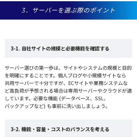
3．サーバーを選ぶ際の
ポイント
3-1. 自社サイトの規模と必要機能を確認する
サーバー
選びの
第一歩
は、
サイト
や
システム
の
規模
と
目的
を
明確
にすることです。
個人
ブログ
や
小規模
サイト
なら
共用
サーバー
で
十分
ですが、EC
サイト
や
業務
システム
な
ど
高負荷
が
予想
される
場合
は
専用
サーバー
や
クラウド
が適
しています。
必要
な
機能
(データベース
、SSL、
バックアップ
など) も
事前
に洗い出しましょう。
3-2. 機能・容量・コストのバランスを考える