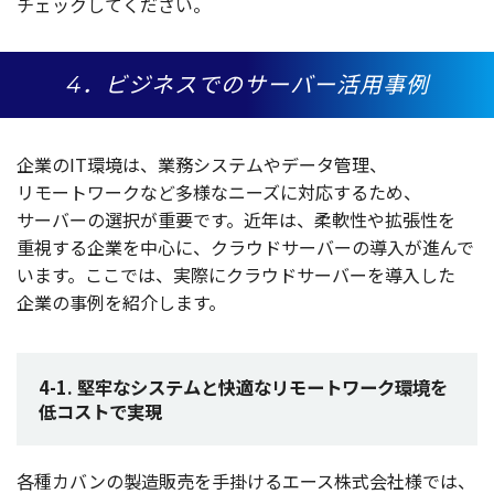
チェック
してください。
4．ビジネスでの
サーバー活用事例
企業
のIT
環境
は、
業務
システム
や
データ
管理
、
リモートワーク
など
多様
な
ニーズ
に
対応
するため、
サーバー
の
選択
が
重要
です。
近年
は、
柔軟性
や
拡張性
を
重視
する
企業
を
中心
に、
クラウドサーバー
の
導入
が進んで
います。ここでは、
実際
に
クラウドサーバー
を
導入
した
企業
の
事例
を
紹介
します。
4-1. 堅牢なシステムと快適なリモートワーク環境を
低コストで実現
各種
カバン
の
製造販売
を
手掛
ける
エース
株式会社様
では、