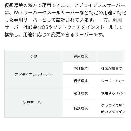
仮想環境
の
双方
で
運用
できます。
アプライアンスサーバー
は、Web
サーバー
や
メールサーバー
など
特定
の
用途
に
特化
した
専用
サーバー
として
設計
されています。
一方
、
汎用
サーバー
は
必要
なOSや
ソフトウェア
を
インストール
して
構築
し、
用途
に応じて
変更
できる
サーバー
です。
分類
運用環境
物理環境
種類が豊富で、用
アプライアンスサーバー
仮想環境
クラウドやVPS
物理環境
使用するOSやソ
汎用サーバー
クラウドの場合は
仮想環境
的カスタマイズ性