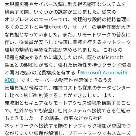
大規模災害
や
サイバー
攻撃
に耐え得る
堅牢
な
システム
を
構築
する際、いくつかの
課題
が生じました。
従来
の
オンプレミス
の
サーバー
では、
物理的
な
設備
の
維持管理
に
多くの
コスト
と
手間
がかかり、
サーバー
の
更新作業
が大き
な
負担
となっていました。また、
リモートワーク
の
普及
に
伴い、
従業員
が
安心
して
快適
に
業務
を行える
ネットワーク
環境
の
整備
も
早急
な
対応
が求められました。
これらの
課題
を
解決
するために
導入
したのが、
既存
のMicrosoft
製品
との
親和性
が高く、優れた
信頼性
を持つ
クラウド
環境
と
国内
2
拠点
の
冗長構成
を有する「
Microsoft Azure with
KDDI
」です。
サーバー
の
堅牢性
が
確保
できるうえ
管理負担
が
軽減
され、
維持
コスト
も
従来
の
データセンター
に比べて約15%
削減
することができました。
また、
閉域網
と
セキュア
な
リモートアクセス
環境
を
構築
すること
で、
社外
からでも
安全
に
社内
システム
へ
接続
できる
仕組
み
もできました。
その
結果
、
自宅
などから
社内
ネットワーク
へ
接続
する際の
トラフィック
増加
が
原因
でつ
ながりにくい
課題
が
解消
し、
リモートワーク
でも
スムーズ