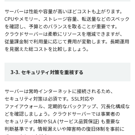
サーバー
は
性能
や
容量
が高いほど
コスト
も上がります。
CPUや
メモリー
、
ストレージ
容量
、
転送量
などの
スペック
を
確認
し、
予算
との
バランス
を取ることが
重要
です。
クラウドサーバー
は
柔軟
に
リソース
を
増減
できますが、
従量課金制
で
利用量
に応じて
費用
が
変動
します。
長期運用
を
見据
えた総
コスト
を
比較
しましょう。
3-3. セキュリティ対策を重視する
サーバー
は
常時
インターネット
に
接続
されるため、
セキュリティ
対策
は
必須
です。SSL
対応
や
ファイアウォール
、
定期的
な
バックアップ
、
冗長化構成
な
どを
確認
しましょう。
クラウドサーバー
では
事業者
の
セキュリティ
体制
やSLA (
サービス
品質保証
) も
重要
な
判断基準
です。
情報漏
えいや
障害時
の
復旧体制
を
事前
に