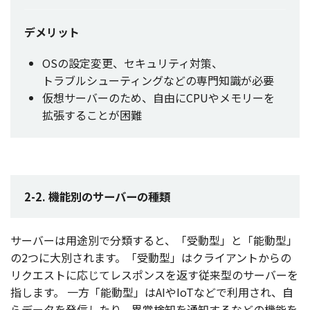
デメリット
OSの
設定変更
、
セキュリティ
対策
、
トラブルシューティング
などの
専門知識
が
必要
仮想
サーバー
のため、
自由
にCPUや
メモリー
を
拡張
することが
困難
2-2. 機能別のサーバーの種類
サーバー
は
用途別
で
分類
すると、「
受動型
」と「
能動型
」
の2つに
大別
されます。「
受動型
」は
クライアント
からの
リクエスト
に応じて
レスポンス
を返す
従来型
の
サーバー
を
指します。
一方
「
能動型
」はAIやIoTなどで
利用
され、自
ら
データ
を
発信
したり、
異常検知
を
通知
するなどの
機能
を