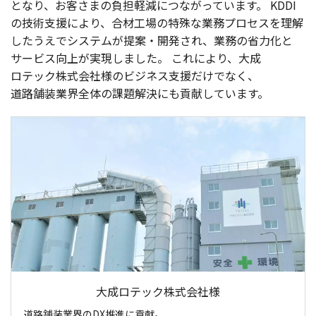
となり、お客さまの
負担軽減
につながっています。
KDDI
の
技術支援
により、
合材工場
の
特殊
な
業務
プロセス
を
理解
したうえで
システム
が
提案
・
開発
され、
業務
の
省力化
と
サービス
向上
が
実現
しました。
これにより、
大成
ロテック
株式会社様
の
ビジネス
支援
だけでなく、
道路舗装業界全体
の
課題解決
にも
貢献
しています。
大成ロテック株式会社様
道路舗装業界のDX推進に貢献。