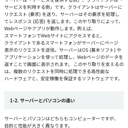
サービス
を
利用
する側」です。
クライアント
は
サーバー
に
リクエスト
(要求
) を送り、
サーバー
はその
要求
を
処理
し
て
レスポンス
(
応答
) を返します。このやり取りによって、
Web
ページ
や
アプリ
が
動作
します。例えば、
スマートフォン
でWeb
サイト
に
アクセス
すると、
クライアント
である
スマートフォン
が
サーバー
に
ページ
表示
の
リクエスト
を
送信
。
サーバー
はOS (
基本
ソフト
) や
アプリケーション
を使って
処理
し、Web
ページ
の
データ
を
返すことで
画面
に
表示
されます。
このやり取りを支えるの
は、
複数
の
リクエスト
を
同時
に
処理
できる
高性能
な
ハードウェア
と、
安定稼働
を
保証
する
ソフトウェア
です。
1-2. サーバーとパソコンの違い
サーバー
と
パソコン
はどちらも
コンピューター
ですが、
目的
と
性能
が大きく異なります。