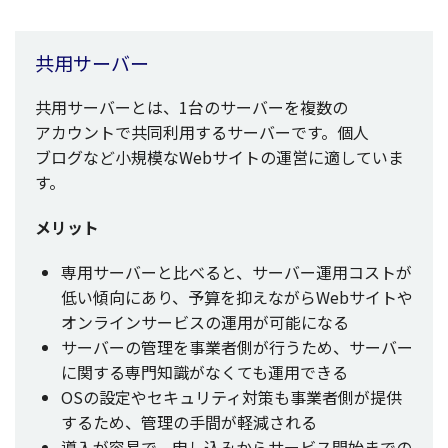
共用
サーバー
共用
サーバー
とは、1台の
サーバー
を
複数
の
アカウント
で
共同利用
する
サーバー
です。
個人
ブログ
など
小規模
なWeb
サイト
の
運営
に適していま
す。
メリット
専用
サーバー
と比べると、
サーバー
運用
コスト
が
低い
傾向
にあり、
予算
を抑えながらWeb
サイト
や
オンラインサービス
の
運用
が
可能
になる
サーバー
の
管理
を
事業者側
が行うため、
サーバー
に関する
専門知識
がなくても
運用
できる
OSの
設定
や
セキュリティ
対策
も
事業者側
が
提供
するため、
管理
の
手間
が
軽減
される
導入
が
容易
で、申し込みから
サービス
開始
までの